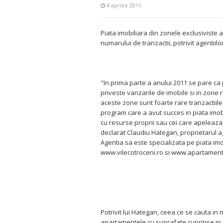
4 aprilie 2011
Piata imobiliara din zonele exclusiviste a
numarului de tranzactii, potrivit agentiil
"In prima parte a anului 2011 se pare ca
priveste vanzarile de imobile si in zone 
aceste zone sunt foarte rare tranzactiil
program care a avut succes in piata imobi
cu resurse proprii sau cei care apeleaza
declarat Claudiu Hategan, proprietarul ag
Agentia sa este specializata pe piata imo
www.vilecotroceni.ro si www.apartament
Potrivit lui Hategan, ceea ce se cauta in
apartamentele cu suprafate cuprinse in in