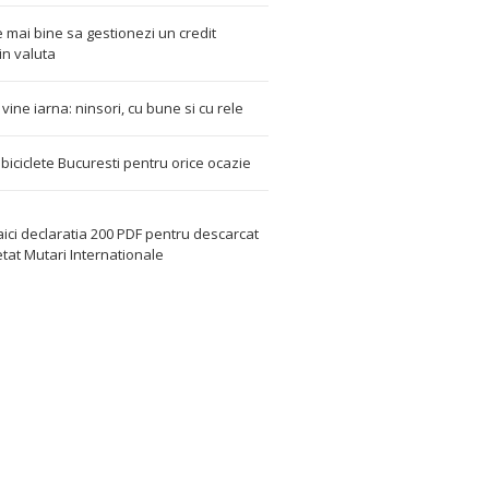
 mai bine sa gestionezi un credit
in valuta
t vine iarna: ninsori, cu bune si cu rele
i biciclete Bucuresti pentru orice ocazie
aici declaratia 200 PDF
pentru descarcat
etat
Mutari Internationale