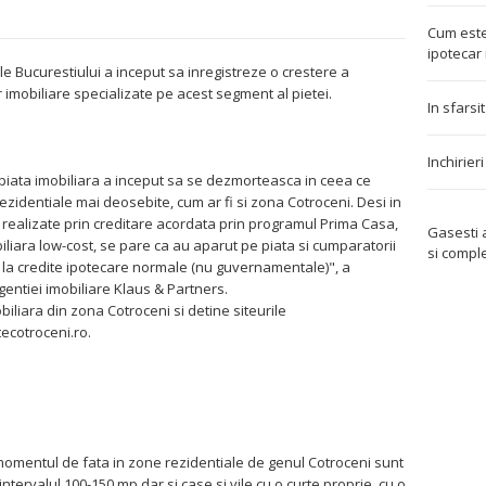
Cum este
ipotecar 
le Bucurestiului a inceput sa inregistreze o crestere a
or imobiliare specializate pe acest segment al pietei.
In sfarsi
Inchirier
 piata imobiliara a inceput sa se dezmorteasca in ceea ce
rezidentiale mai deosebite, cum ar fi si zona Cotroceni. Desi in
e realizate prin creditare acordata prin programul Prima Casa,
Gasesti
liara low-cost, se pare ca au aparut pe piata si cumparatorii
si compl
 la credite ipotecare normale (nu guvernamentale)", a
entiei imobiliare Klaus & Partners.
biliara din zona Cotroceni si detine siteurile
ecotroceni.ro.
 momentul de fata in zone rezidentiale de genul Cotroceni sunt
tervalul 100-150 mp dar si case si vile cu o curte proprie, cu o