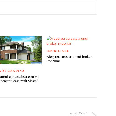
TEREST
IMOBILIARE
Alegerea corecta a unui broker
imobiliar
A SI GRADINA
utorul epriectedecase.ro va
 construi casa mult visata!
NEXT POST