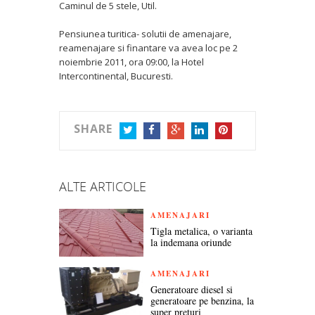
Caminul de 5 stele, Util.
Pensiunea turitica- solutii de amenajare,
reamenajare si finantare va avea loc pe 2
noiembrie 2011, ora 09:00, la Hotel
Intercontinental, Bucuresti.
SHARE
TWITTER
FACEBOOK
GOOGLE+
LINKEDIN
PINTEREST
ALTE ARTICOLE
AMENAJARI
Tigla metalica, o varianta
la indemana oriunde
AMENAJARI
Generatoare diesel si
generatoare pe benzina, la
super preturi