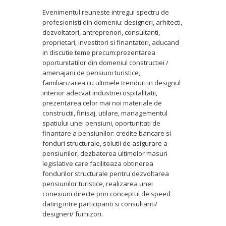
Evenimentul reuneste intregul spectru de
profesionisti din domeniu: designeri, arhitecti,
dezvoltatori, antreprenori, consultanti,
proprietari, investitori si finantatori, aducand
in discutie teme precum:prezentarea
oportunitatilor din domeniul constructiei /
amenajarii de pensiuni turistice,
familiarizarea cu ultimele trenduri in designul
interior adecvat industriei ospitalitatii,
prezentarea celor mai noi materiale de
constructii, finisaj, utilare, managementul
spatiului unei pensiuni, oportunitati de
finantare a pensiunilor: credite bancare si
fonduri structurale, solutii de asigurare a
pensiunilor, dezbaterea ultimelor masuri
legislative care faciliteaza obtinerea
fondurilor structurale pentru dezvoltarea
pensiunilor turistice, realizarea unei
conexiuni directe prin conceptul de speed
dating intre participanti si consultanti/
designeri/ furnizori.