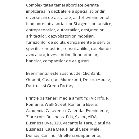
Complexitatea temei abordate permite
implicarea in dezbatere a specialistilor din
diverse arii de activitate, astfel, evenimentul
fiind adresat: asociatiilor Si agentiilor turistice,
antreprenorilor, autoritatilor, designerilor,
arhitectilor, dezvoltatorilor imobiliari,
furnizorilor de solutii, echipamente Si servicii
specifice industriei, consultantilor, caselor de
avocatura, investitorilor, finantatorilor,
bancilor, companiilor de asigurari.
Evenimentul este sustinut de: CEC Bank,
Geberit, Casa Jad, Mobexpert, Decora House,
Dactrust si Green Factory.
Printre partenerii media amintim: TVR Info, RFI
Romania, Wall- Street, Romania libera,
Academia Catavencu, Calendar Evenimente,
Ziare.com, Business- Edu, 9 a.m., AIDA,
Business Live, B2B, Vacante la Tara, Ziarul de
Business, Casa Mea, Planul Casei Mele,
Domus, Caminul, Unelte si Echipamente,