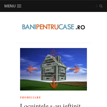
MENU
IMOBILIARE
Locuintele s-au ieftinit