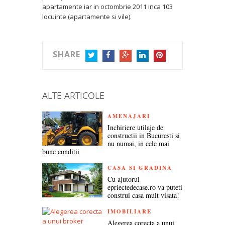
apartamente iar in octombrie 2011 inca 103
locuinte (apartamente si vile).
SHARE
TWITTER
FACEBOOK
GOOGLE+
LINKEDIN
PINTEREST
ALTE ARTICOLE
AMENAJARI
Inchiriere utilaje de
constructii in Bucuresti si
nu numai, in cele mai
bune conditii
CASA SI GRADINA
Cu ajutorul
epriectedecase.ro va puteti
construi casa mult visata!
IMOBILIARE
Alegerea corecta a unui