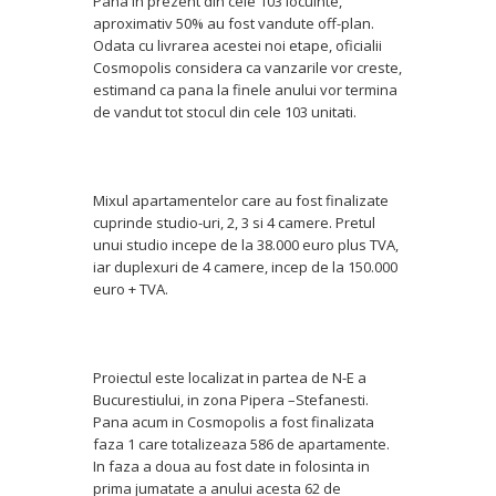
Pana in prezent din cele 103 locuinte,
aproximativ 50% au fost vandute off-plan.
Odata cu livrarea acestei noi etape, oficialii
Cosmopolis considera ca vanzarile vor creste,
estimand ca pana la finele anului vor termina
de vandut tot stocul din cele 103 unitati.
Mixul apartamentelor care au fost finalizate
cuprinde studio-uri, 2, 3 si 4 camere. Pretul
unui studio incepe de la 38.000 euro plus TVA,
iar duplexuri de 4 camere, incep de la 150.000
euro + TVA.
Proiectul este localizat in partea de N-E a
Bucurestiului, in zona Pipera –Stefanesti.
Pana acum in Cosmopolis a fost finalizata
faza 1 care totalizeaza 586 de apartamente.
In faza a doua au fost date in folosinta in
prima jumatate a anului acesta 62 de