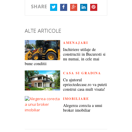
SHARE
TWITTER
FACEBOOK
GOOGLE+
LINKEDIN
PINTEREST
ALTE ARTICOLE
AMENAJARI
Inchiriere utilaje de
constructii in Bucuresti si
nu numai, in cele mai
bune conditii
CASA SI GRADINA
Cu ajutorul
epriectedecase.ro va puteti
construi casa mult visata!
IMOBILIARE
Alegerea corecta a unui
broker imobiliar