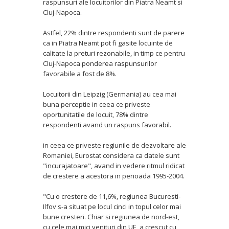
raspunsuri ale locuitorilor din Piatra Neamt si
Cluj-Napoca.
Astfel, 22% dintre respondenti sunt de parere
ca in Piatra Neamt pot fi gasite locuinte de
calitate la preturi rezonabile, in timp ce pentru
Cluj-Napoca ponderea raspunsurilor
favorabile a fost de 8%.
Locuitorii din Leipzig (Germania) au cea mai
buna perceptie in ceea ce priveste
oportunitatile de locuit, 78% dintre
respondenti avand un raspuns favorabil.
in ceea ce priveste regiunile de dezvoltare ale
Romaniei, Eurostat considera ca datele sunt
"incurajatoare", avand in vedere ritmul ridicat
de crestere a acestora in perioada 1995-2004.
"Cu o crestere de 11,6%, regiunea Bucuresti-
Ilfov s-a situat pe locul cinci in topul celor mai
bune cresteri. Chiar si regiunea de nord-est,
cu cele mai mici venituri din UE, a crescut cu