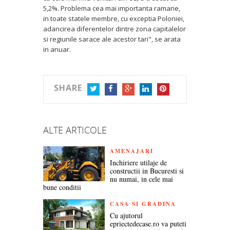
5,2%. Problema cea mai importanta ramane,
in toate statele membre, cu exceptia Poloniei,
adancirea diferentelor dintre zona capitalelor
si regiunile sarace ale acestor tari", se arata
in anuar.
SHARE
TWITTER
FACEBOOK
GOOGLE+
LINKEDIN
PINTEREST
ALTE ARTICOLE
AMENAJARI
Inchiriere utilaje de
constructii in Bucuresti si
nu numai, in cele mai
bune conditii
CASA SI GRADINA
Cu ajutorul
epriectedecase.ro va puteti