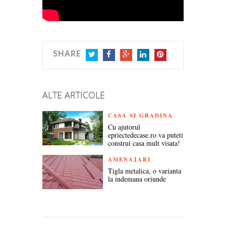
SHARE
TWITTER
FACEBOOK
GOOGLE+
LINKEDIN
PINTEREST
ALTE ARTICOLE
CASA SI GRADINA
Cu ajutorul
epriectedecase.ro va puteti
construi casa mult visata!
AMENAJARI
Tigla metalica, o varianta
la indemana oriunde