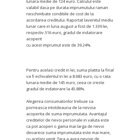
lunara medie de 124 euro. Calculul este
valabil daca pe durata imprumutului raman
neschimbate conditiile de cost de la
acordarea creditului. Raportat lavenitul mediu
lunar care in luna august a fost de 1.339 lei,
respectiv 316 euro, gradul de indatorare
acoperit
cu acest imprumut este de 39.24%.
Pentru acelasi credit in lei, suma platita la final
va fi echivalentul in lei a 8.683 euro, cu o rata
lunara medie de 145 euro, ceea ce creste
gradul de indatorare la 45.88%.
Alegerea consumatorilor trebuie sa
porneasca intotdeauna de la nevoia
acoperita de suma imprumutata. Avantajul
creditelor de nevoi personale in valuta este
ca pot acoperi o gama mai larga de nevoi
deoarece suma imprumutata este mai mare,
cu acelasi venit, fara a avea nevoie de