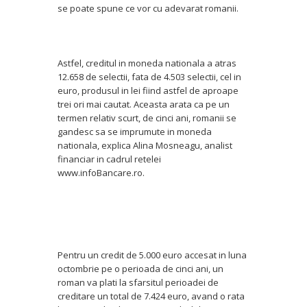
se poate spune ce vor cu adevarat romanii.
Astfel, creditul in moneda nationala a atras
12.658 de selectii, fata de 4.503 selectii, cel in
euro, produsul in lei fiind astfel de aproape
trei ori mai cautat. Aceasta arata ca pe un
termen relativ scurt, de cinci ani, romanii se
gandesc sa se imprumute in moneda
nationala, explica Alina Mosneagu, analist
financiar in cadrul retelei
www.infoBancare.ro.
Pentru un credit de 5.000 euro accesat in luna
octombrie pe o perioada de cinci ani, un
roman va plati la sfarsitul perioadei de
creditare un total de 7.424 euro, avand o rata