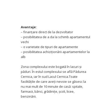
Avantaje:
– finanţare direct de la dezvoltator
– posibilitatea de a da la schimb apartamentul
vechi
– o varietate de tipuri de apartamente
– posibilitatea achiziţionării apartamentelor la
alb
Zona complexului este bogată în lacuri şi
păduri. În estul complexului se află Pădurea
Cernica, iar în sud Lacul Cernica.Toate
facilităţile de care aveţi nevoie se găsesc la
nu mai mult de 10 minute de casă: spitale,
farmacii, bănci, grădiniţe, şcoli, licee,
benzinării.