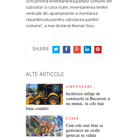
2010 privind inventarierea partilor comune din
subsoluri si casa scarii, inventarierea tevilor
verticale din apartamente si montarea
repartitorului pentru calcularea partilor
comune”, a mai declarat Marian Sisu.
SHARE
TWITTER
FACEBOOK
GOOGLE+
LINKEDIN
PINTEREST
ALTE ARTICOLE
AMENAJARI
Inchiriere utilaje de
constructii in Bucuresti si
nu numai, in cele mai
bune conditii
UTILE
Cum este mai bine sa
gestionezi un credit
ipotecar in valuta