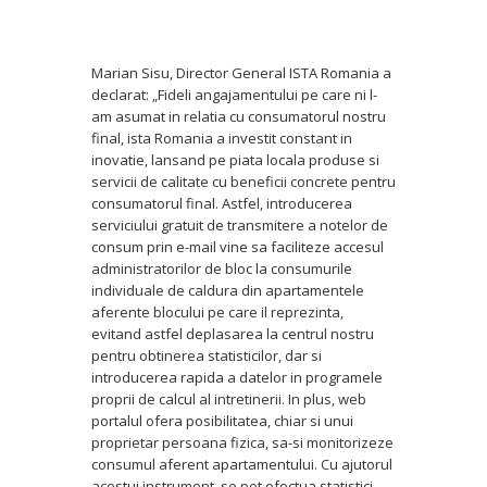
Marian Sisu, Director General ISTA Romania a
declarat: „Fideli angajamentului pe care ni l-
am asumat in relatia cu consumatorul nostru
final, ista Romania a investit constant in
inovatie, lansand pe piata locala produse si
servicii de calitate cu beneficii concrete pentru
consumatorul final. Astfel, introducerea
serviciului gratuit de transmitere a notelor de
consum prin e-mail vine sa faciliteze accesul
administratorilor de bloc la consumurile
individuale de caldura din apartamentele
aferente blocului pe care il reprezinta,
evitand astfel deplasarea la centrul nostru
pentru obtinerea statisticilor, dar si
introducerea rapida a datelor in programele
proprii de calcul al intretinerii. In plus, web
portalul ofera posibilitatea, chiar si unui
proprietar persoana fizica, sa-si monitorizeze
consumul aferent apartamentului. Cu ajutorul
acestui instrument, se pot efectua statistici,