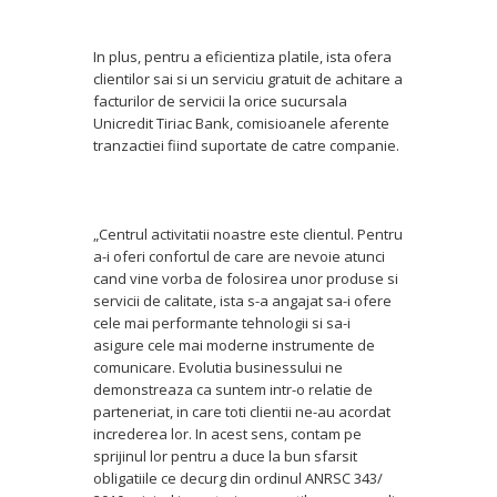
In plus, pentru a eficientiza platile, ista ofera
clientilor sai si un serviciu gratuit de achitare a
facturilor de servicii la orice sucursala
Unicredit Tiriac Bank, comisioanele aferente
tranzactiei fiind suportate de catre companie.
„Centrul activitatii noastre este clientul. Pentru
a-i oferi confortul de care are nevoie atunci
cand vine vorba de folosirea unor produse si
servicii de calitate, ista s-a angajat sa-i ofere
cele mai performante tehnologii si sa-i
asigure cele mai moderne instrumente de
comunicare. Evolutia businessului ne
demonstreaza ca suntem intr-o relatie de
parteneriat, in care toti clientii ne-au acordat
increderea lor. In acest sens, contam pe
sprijinul lor pentru a duce la bun sfarsit
obligatiile ce decurg din ordinul ANRSC 343/