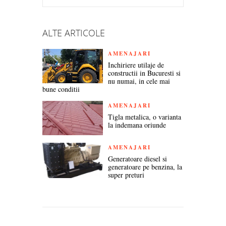
TWITTER
FACEBOOK
GOOGLE+
LINKEDIN
PINTEREST
ALTE ARTICOLE
AMENAJARI
Inchiriere utilaje de
constructii in Bucuresti si
nu numai, in cele mai
bune conditii
AMENAJARI
Tigla metalica, o varianta
la indemana oriunde
AMENAJARI
Generatoare diesel si
generatoare pe benzina, la
super preturi