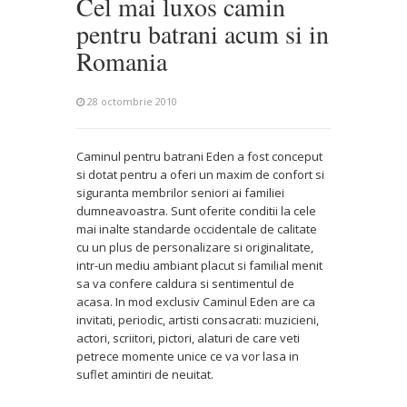
Cel mai luxos camin
pentru batrani acum si in
Romania
28 octombrie 2010
Caminul pentru batrani Eden a fost conceput
si dotat pentru a oferi un maxim de confort si
siguranta membrilor seniori ai familiei
dumneavoastra. Sunt oferite conditii la cele
mai inalte standarde occidentale de calitate
cu un plus de personalizare si originalitate,
intr-un mediu ambiant placut si familial menit
sa va confere caldura si sentimentul de
acasa. In mod exclusiv Caminul Eden are ca
invitati, periodic, artisti consacrati: muzicieni,
actori, scriitori, pictori, alaturi de care veti
petrece momente unice ce va vor lasa in
suflet amintiri de neuitat.