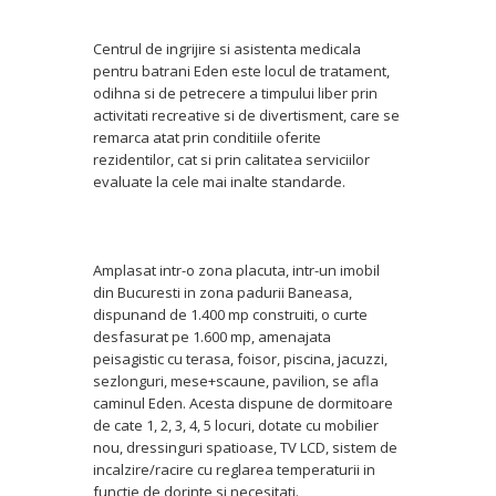
Centrul de ingrijire si asistenta medicala
pentru batrani Eden este locul de tratament,
odihna si de petrecere a timpului liber prin
activitati recreative si de divertisment, care se
remarca atat prin conditiile oferite
rezidentilor, cat si prin calitatea serviciilor
evaluate la cele mai inalte standarde.
Amplasat intr-o zona placuta, intr-un imobil
din Bucuresti in zona padurii Baneasa,
dispunand de 1.400 mp construiti, o curte
desfasurat pe 1.600 mp, amenajata
peisagistic cu terasa, foisor, piscina, jacuzzi,
sezlonguri, mese+scaune, pavilion, se afla
caminul Eden. Acesta dispune de dormitoare
de cate 1, 2, 3, 4, 5 locuri, dotate cu mobilier
nou, dressinguri spatioase, TV LCD, sistem de
incalzire/racire cu reglarea temperaturii in
functie de dorinte si necesitati.