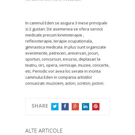
In caminul Eden se asigura 3 mese principale
si 2 gustari. De asemenea se ofera servicii
medicale precum kinetoterapie ,
reflexoterapie, terapie ocupationala,
gimnastica medicala. In plus sunt organizate
evenimente, petreceri, aniversari, jocuri,
sporturi, concursuri, excursii, deplasari la
teatru, circ, opera, vernisaje, muzee, concerte,
etc. Periodic vor avea loc serate in incinta
caminului Eden in compania artistilor
consacrati: muzicieni, actori, scriitori, pictori.
SHARE
TWITTER
FACEBOOK
GOOGLE+
LINKEDIN
PINTEREST
ALTE ARTICOLE