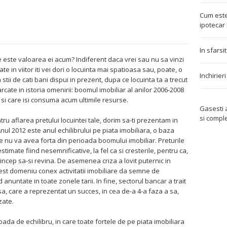
Cum este
ipotecar 
In sfarsi
re este valoarea ei acum? Indiferent daca vrei sau nu sa vinzi
e in viitor iti vei dori o locuinta mai spatioasa sau, poate, o
Inchirier
stii de cati bani dispui in prezent, dupa ce locuinta ta a trecut
cate in istoria omenirii: boomul imobiliar al anilor 2006-2008
 si care isi consuma acum ultimile resurse.
Gasesti
si compl
u aflarea pretului locuintei tale, dorim sa-ti prezentam in
nul 2012 este anul echilibrului pe piata imobiliara, o baza
are nu va avea forta din perioada boomului imobiliar. Preturile
stimate fiind nesemnificative, la fel ca si cresterile, pentru ca,
incep sa-si revina. De asemenea criza a lovit puternic in
acest domeniu conex activitatii imobiliare da semne de
 anuntate in toate zonele tarii. In fine, sectorul bancar a trait
a, care a reprezentat un succes, in cea de-a 4-a faza a sa,
zate.
da de echilibru, in care toate fortele de pe piata imobiliara