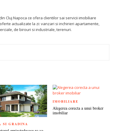
din Cluj Napoca ce ofera clientilor sai servicii imobiliare
ferte actualizate la zi: vanzari si inchirieri apartamente,
merciale, de birouri si industriale, terenuri.
TEREST
IMOBILIARE
Alegerea corecta a unui broker
imobiliar
A SI GRADINA
utorul epriectedecase.ro va