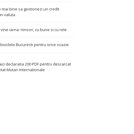
 mai bine sa gestionezi un credit
in valuta
t vine iarna: ninsori, cu bune si cu rele
i biciclete Bucuresti pentru orice ocazie
aici declaratia 200 PDF
pentru descarcat
etat
Mutari Internationale