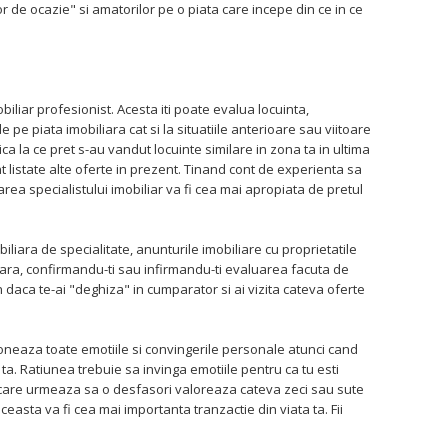
r de ocazie" si amatorilor pe o piata care incepe din ce in ce
obiliar profesionist. Acesta iti poate evalua locuinta,
 pe piata imobiliara cat si la situatiile anterioare sau viitoare
ica la ce pret s-au vandut locuinte similare in zona ta in ultima
 listate alte oferte in prezent. Tinand cont de experienta sa
rea specialistului imobiliar va fi cea mai apropiata de pretul
liara de specialitate, anunturile imobiliare cu proprietatile
soara, confirmandu-ti sau infirmandu-ti evaluarea facuta de
un daca te-ai "deghiza" in cumparator si ai vizita cateva oferte
oneaza toate emotiile si convingerile personale atunci cand
a ta. Ratiunea trebuie sa invinga emotiile pentru ca tu esti
care urmeaza sa o desfasori valoreaza cateva zeci sau sute
ceasta va fi cea mai importanta tranzactie din viata ta. Fii