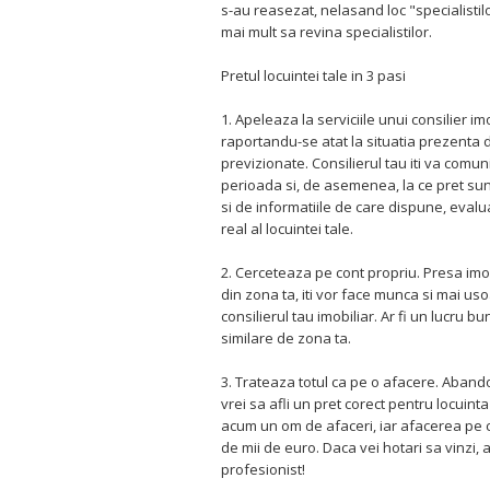
s-au reasezat, nelasand loc "specialistilo
mai mult sa revina specialistilor.
Pretul locuintei tale in 3 pasi
1. Apeleaza la serviciile unui consilier im
raportandu-se atat la situatia prezenta de
previzionate. Consilierul tau iti va comun
perioada si, de asemenea, la ce pret sunt
si de informatiile de care dispune, evalua
real al locuintei tale.
2. Cerceteaza pe cont propriu. Presa imobi
din zona ta, iti vor face munca si mai u
consilierul tau imobiliar. Ar fi un lucru b
similare de zona ta.
3. Trateaza totul ca pe o afacere. Aband
vrei sa afli un pret corect pentru locuint
acum un om de afaceri, iar afacerea pe 
de mii de euro. Daca vei hotari sa vinzi, a
profesionist!