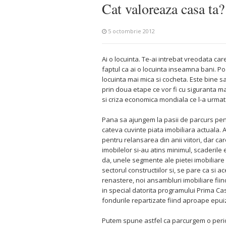
Cat valoreaza casa ta?
5 octombrie 2012
Ai o locuinta. Te-ai intrebat vreodata ca
faptul ca ai o locuinta inseamna bani. Poat
locuinta mai mica si cocheta. Este bine sa 
prin doua etape ce vor fi cu siguranta mar
si criza economica mondiala ce l-a urmat
Pana sa ajungem la pasii de parcurs pentr
cateva cuvinte piata imobiliara actuala. A
pentru relansarea din anii viitori, dar c
imobilelor si-au atins minimul, scaderile e
da, unele segmente ale pietei imobiliare 
sectorul constructiilor si, se pare ca si 
renastere, noi ansambluri imobiliare fiind
in special datorita programului Prima Cas
fondurile repartizate fiind aproape epui
Putem spune astfel ca parcurgem o perioa