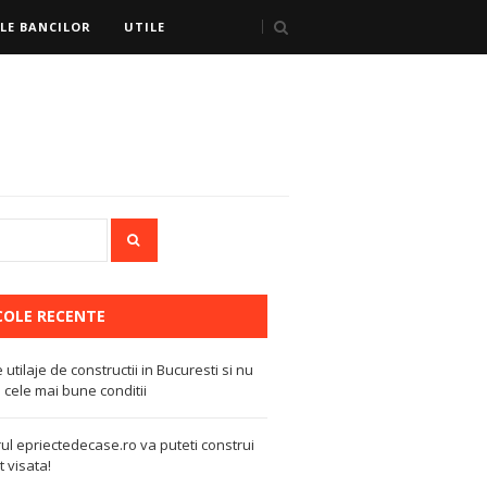
LE BANCILOR
UTILE
COLE RECENTE
e utilaje de constructii in Bucuresti si nu
 cele mai bune conditii
ul epriectedecase.ro va puteti construi
 visata!