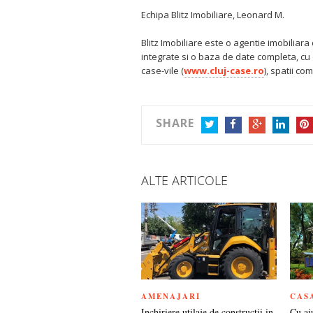
Echipa Blitz Imobiliare, Leonard M.
Blitz Imobiliare este o agentie imobiliara 
integrate si o baza de date completa, cu o
case-vile (
www.cluj-case.ro
), spatii co
SHARE
TWITTER
FACEBOOK
GOOGLE+
LINKEDIN
PIN
ALTE ARTICOLE
AMENAJARI
CAS
Inchiriere utilaje de constructii in
Cu aj