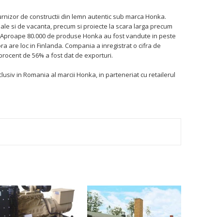
rnizor de constructii din lemn autentic sub marca Honka.
le si de vacanta, precum si proiecte la scara larga precum
a. Aproape 80.000 de produse Honka au fost vandute in peste
ora are loc in Finlanda. Compania a inregistrat o cifra de
procent de 56% a fost dat de exporturi.
usiv in Romania al marcii Honka, in parteneriat cu retailerul
TEREST