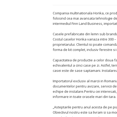
Compania multinationala Honka, ce produ
folosind cea mai avansata tehnologie de p
intermediul Finn Land Business, importato
Casele prefabricate din lemn sub brandul
Costul caselor Honka variaza intre 300 – 
proprietarului. Clientul isi poate comand
forma de kit complet, inclusiv ferestre si i
Capacitatea de productie a celor doua fa
echivalentul a cinci case pe zi. Astfel, t
casei este de sase saptamani. Instalarea
Importatorul exclusiv al marcii in Romani
documentelor pentru avizare, servicii de 
echipe de instalare.Pentru cei interesati,
informare in toate orasele mari din tara.
„Asteptarile pentru anul acesta de pe pi
Obiectivul nostru este sa livram si sa mo