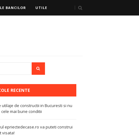
LE BANCILOR
UTILE
COLE RECENTE
e utilaje de constructii in Bucuresti si nu
 cele mai bune conditii
ul epriectedecase.ro va puteti construi
 visata!