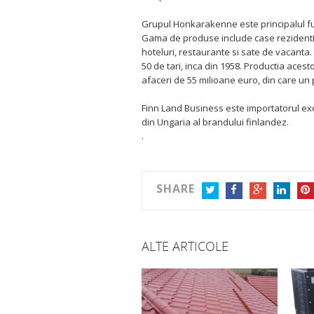
Grupul Honkarakenne este principalul fu
Gama de produse include case rezidentia
hoteluri, restaurante si sate de vacant
50 de tari, inca din 1958. Productia acest
afaceri de 55 milioane euro, din care un 
Finn Land Business este importatorul excl
din Ungaria al brandului finlandez.
.
SHARE
TWITTER
FACEBOOK
GOOGLE+
LINKEDIN
PIN
ALTE ARTICOLE