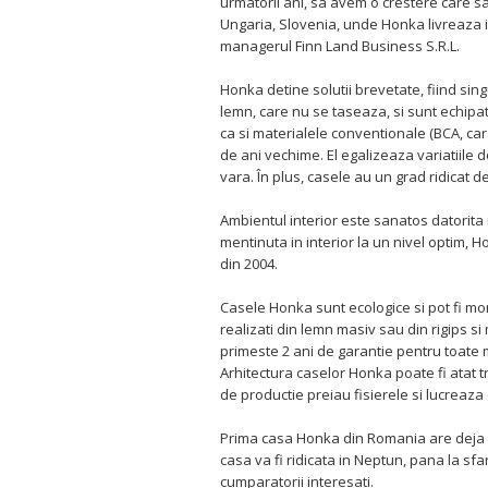
urmatorii ani, sa avem o crestere care sa 
Ungaria, Slovenia, unde Honka livreaza in
managerul Finn Land Business S.R.L.
Honka detine solutii brevetate, fiind sin
lemn, care nu se taseaza, si sunt echipa
ca si materialele conventionale (BCA, ca
de ani vechime. El egalizeaza variatiile
vara. În plus, casele au un grad ridicat de r
Ambientul interior este sanatos datorita 
mentinuta in interior la un nivel optim,
din 2004.
Casele Honka sunt ecologice si pot fi mon
realizati din lemn masiv sau din rigips s
primeste 2 ani de garantie pentru toate ma
Arhitectura caselor Honka poate fi atat 
de productie preiau fisierele si lucreaza
Prima casa Honka din Romania are deja u
casa va fi ridicata in Neptun, pana la sfa
cumparatorii interesati.