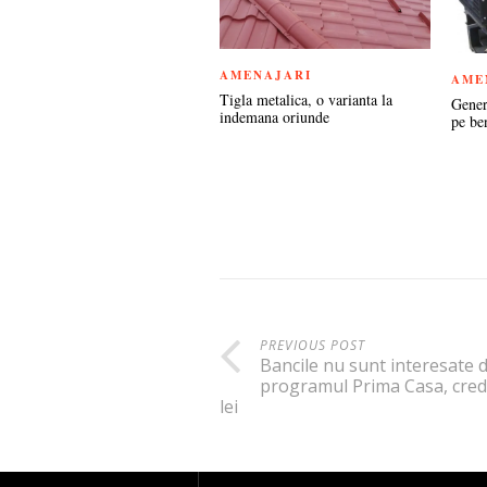
AMENAJARI
AME
Tigla metalica, o varianta la
Gener
indemana oriunde
pe ben
PREVIOUS POST
Bancile nu sunt interesate 
programul Prima Casa, credi
lei