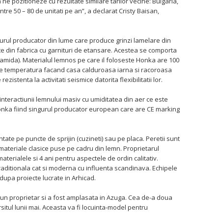
ne pozitioneze cu rezultate similare tarilor vecine: Bulgaria,
tre 50 – 80 de unitati pe an”, a declarat Cristy Baisan,
gurul producator din lume care produce grinzi lamelare din
te din fabrica cu garnituri de etansare. Acestea se comporta
ramida). Materialul lemnos pe care il foloseste Honka are 100
 de temperatura facand casa calduroasa iarna si racoroasa
ezistenta la activitati seismice datorita flexibilitatii lor.
interactiunii lemnului masiv cu umiditatea din aer ce este
 Honka fiind singurul producator european care are CE marking
tate pe puncte de sprijin (cuzineti) sau pe placa. Peretii sunt
i materiale clasice puse pe cadru din lemn. Proprietarul
terialele si 4 ani pentru aspectele de ordin calitativ.
traditionala cat si moderna cu influenta scandinava. Echipele
 dupa proiecte lucrate in Arhicad.
n proprietar si a fost amplasata in Azuga. Cea de-a doua
rsitul lunii mai. Aceasta va fi locuinta-model pentru