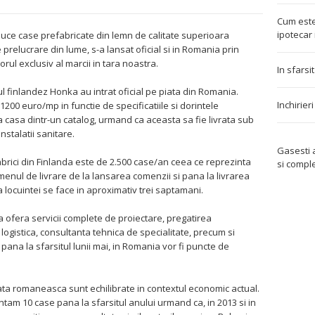
Cum este
ipotecar 
ce case prefabricate din lemn de calitate superioara
relucrare din lume, s-a lansat oficial si in Romania prin
rul exclusiv al marcii in tara noastra.
In sfarsi
 finlandez Honka au intrat oficial pe piata din Romania.
Inchirier
1200 euro/mp in functie de specificatiile si dorintele
a casa dintr-un catalog, urmand ca aceasta sa fie livrata sub
nstalatii sanitare.
Gasesti
brici din Finlanda este de 2.500 case/an ceea ce reprezinta
si compl
ermenul de livrare de la lansarea comenzii si pana la livrarea
 locuintei se face in aproximativ trei saptamani.
a ofera servicii complete de proiectare, pregatirea
logistica, consultanta tehnica de specialitate, precum si
 pana la sfarsitul lunii mai, in Romania vor fi puncte de
ata romaneasca sunt echilibrate in contextul economic actual.
ntam 10 case pana la sfarsitul anului urmand ca, in 2013 si in