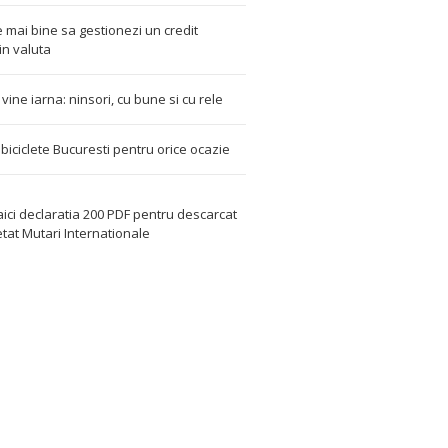
 mai bine sa gestionezi un credit
in valuta
t vine iarna: ninsori, cu bune si cu rele
i biciclete Bucuresti pentru orice ocazie
aici declaratia 200 PDF
pentru descarcat
etat
Mutari Internationale