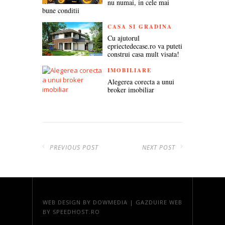
nu numai, in cele mai
bune conditii
CASA SI GRADINA
Cu ajutorul
epriectedecase.ro va puteti
construi casa mult visata!
IMOBILIARE
Alegerea corecta a unui
broker imobiliar
PREVIOUS POST
NEXT POST
WEB DESIGN
BY DOWMEDIA |
GAZDUIRE WEB
BY SPEEDHOST.RO