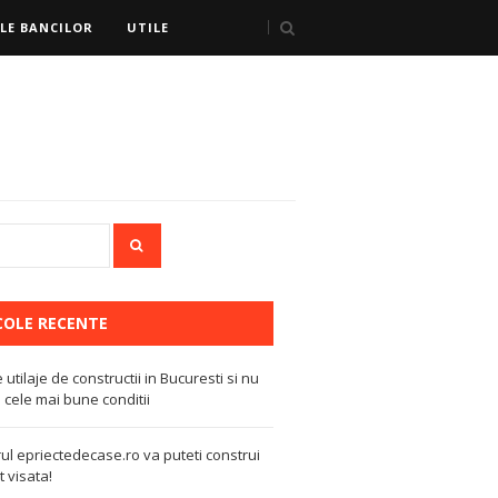
LE BANCILOR
UTILE
COLE RECENTE
e utilaje de constructii in Bucuresti si nu
 cele mai bune conditii
ul epriectedecase.ro va puteti construi
 visata!