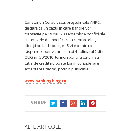
Constantin Cerbulescu, preşedintele ANPC,
declară că „în cazul în care băncile vor
transmite pe 19 sau 20 septembrie notificările
cu anexele de modificare a contractelor,
clienţii au la dispoziţie 15 zile pentru a
răspunde, potrivit articolului 41 aliniatul 2 din
OUG nr. 50/2010, termen până la care in­sti­
tuţia de credit nu poate lua în considerare
acceptarea tacită“, potrivit publicatiei:
www.bankingblog.ro
SHARE
TWITTER
FACEBOOK
GOOGLE+
LINKEDIN
PINTEREST
ALTE ARTICOLE