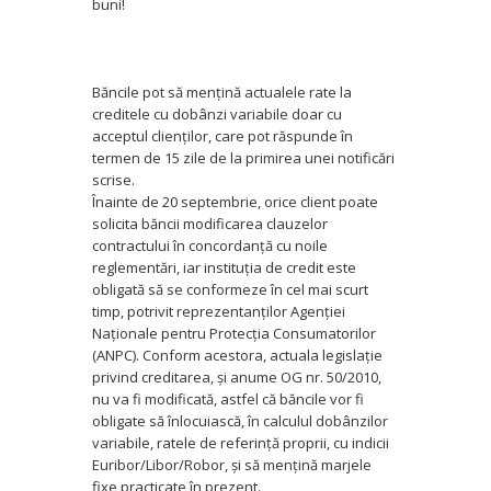
buni!
Băncile pot să menţină actualele rate la
creditele cu dobânzi variabile doar cu
acceptul clienţilor, care pot răspunde în
termen de 15 zile de la primirea unei notificări
scrise.
Înainte de 20 septembrie, orice client poate
solicita băncii modificarea clauzelor
contractului în concordanţă cu noile
reglementări, iar instituţia de credit este
obligată să se conformeze în cel mai scurt
timp, potrivit reprezentanţilor Agenţiei
Naţionale pentru Protecţia Consumatorilor
(ANPC). Conform acestora, actuala legislaţie
privind creditarea, şi anume OG nr. 50/2010,
nu va fi modificată, astfel că băncile vor fi
obligate să înlocuiască, în calculul dobânzilor
variabile, ratele de referinţă proprii, cu indicii
Euribor/­Libor/Robor, şi să menţină marjele
fixe practicate în prezent.