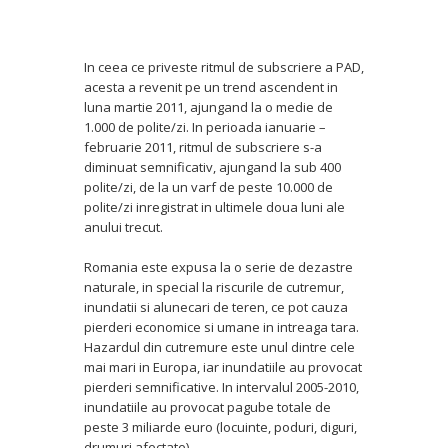
In ceea ce priveste ritmul de subscriere a PAD,
acesta a revenit pe un trend ascendent in
luna martie 2011, ajungand la o medie de
1.000 de polite/zi. In perioada ianuarie –
februarie 2011, ritmul de subscriere s-a
diminuat semnificativ, ajungand la sub 400
polite/zi, de la un varf de peste 10.000 de
polite/zi inregistrat in ultimele doua luni ale
anului trecut.
Romania este expusa la o serie de dezastre
naturale, in special la riscurile de cutremur,
inundatii si alunecari de teren, ce pot cauza
pierderi economice si umane in intreaga tara.
Hazardul din cutremure este unul dintre cele
mai mari in Europa, iar inundatiile au provocat
pierderi semnificative. In intervalul 2005-2010,
inundatiile au provocat pagube totale de
peste 3 miliarde euro (locuinte, poduri, diguri,
drumuri afectate).