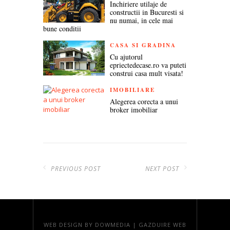
Inchiriere utilaje de
constructii in Bucuresti si
nu numai, in cele mai
bune conditii
CASA SI GRADINA
Cu ajutorul
epriectedecase.ro va puteti
construi casa mult visata!
IMOBILIARE
Alegerea corecta a unui
broker imobiliar
PREVIOUS POST
NEXT POST
WEB DESIGN
BY DOWMEDIA |
GAZDUIRE WEB