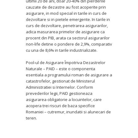
ultimii 20 de ani, doar 20-40% din pierderile
cauzate de dezastre au fost acoperite prin
asigurare, in mod special in tarile in curs de
dezvoltare si in pietele emergente. In tarile in
curs de dezvoltare, penetrarea asigurarilor,
adica masurarea primelor de asigurare ca
procent din PIB, arata ca sectorul asigurarilor
non-life detine o pondere de 2,9%, comparativ
cu una de 8,6% in tarile industrializate.
Pool-ul de Asigurare Împotriva Dezastrelor
Naturale – PAID – este o componenta
esentiala a programului roman de asigurare a
catastrofelor, gestionat de Ministerul
Administratiei si Internelor. Conform
prevederilor legii, PAID gestioneaza
asigurarea obligatorie a locuintelor, care
acopera trei riscuri de baza specifice
Romaniei – cutremur, inundatii si alunecari de
teren.