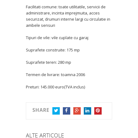
Facilitati comune: toate utilitatile, servicii de
administrare, incinta imprejmuita, acces
securizat, drumuri interne largi cu circulatie in
ambele sensuri
Tipuri de vile: vile cuplate cu garaj
Suprafete construite: 175 mp
Suprafete teren: 280 mp
Termen de livrare: toamna 2006
Preturi: 145.000 euro(TVA inclus)
SHARE
TWITTER
FACEBOOK
GOOGLE+
LINKEDIN
PINTEREST
ALTE ARTICOLE