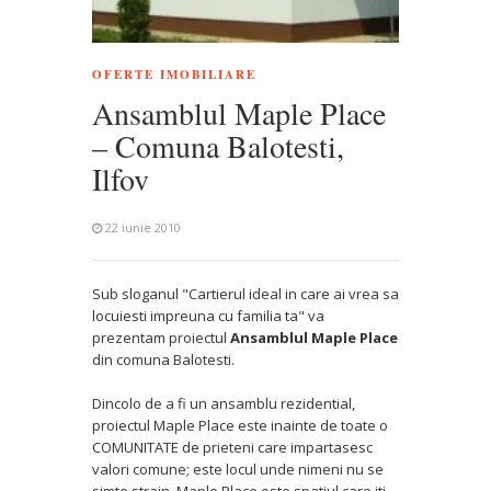
OFERTE IMOBILIARE
Ansamblul Maple Place
– Comuna Balotesti,
Ilfov
22 iunie 2010
Sub sloganul "Cartierul ideal in care ai vrea sa
locuiesti impreuna cu familia ta" va
prezentam proiectul
Ansamblul Maple Place
din comuna Balotesti.
Dincolo de a fi un ansamblu rezidential,
proiectul Maple Place este inainte de toate o
COMUNITATE de prieteni care impartasesc
valori comune; este locul unde nimeni nu se
simte strain. Maple Place este spatiul care iti