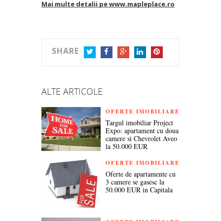
Mai multe detalii pe www.mapleplace.ro
SHARE
TWITTER
FACEBOOK
GOOGLE+
LINKEDIN
PINTEREST
ALTE ARTICOLE
OFERTE IMOBILIARE
Targul imobiliar Project
Expo: apartament cu doua
camere si Chevrolet Aveo
la 50.000 EUR
OFERTE IMOBILIARE
Oferte de apartamente cu
3 camere se gasesc la
50.000 EUR in Capitala