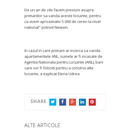
De un an de zile facem presiuni asupra
primariilor sa vanda aceste locuinte, pentru
ca avem aproximativ 5.000 de cereri la nivel
national" potrivit Newsin.
In cazul in care primarii ar incerca sa vanda
apartamentele ANL, sumele ar fi incasate de
Agentia Nationala pentru Locuinte (ANL), bani
care vor fi folositi pentru a construi alte
locuinte, a explicat Elena Udrea.
SHARE
TWITTER
FACEBOOK
GOOGLE+
LINKEDIN
PINTEREST
ALTE ARTICOLE