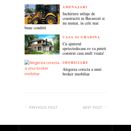
AMENAJARI
Inchiriere utilaje de
constructii in Bucuresti si
nu numai, in cele mai
bune conditii
CASA SI GRADINA
Cu ajutorul
epriectedecase.ro va puteti
construi casa mult visata!
IMOBILIARE
Alegerea corecta a unui
broker imobiliar
PREVIOUS POST
NEXT POST