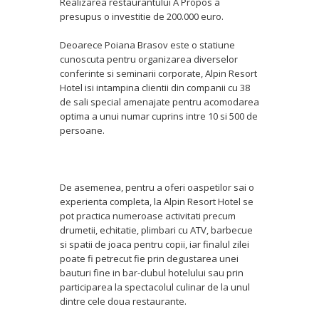
Realizarea restaurantului A Propos a
presupus o investitie de 200.000 euro.
Deoarece Poiana Brasov este o statiune
cunoscuta pentru organizarea diverselor
conferinte si seminarii corporate, Alpin Resort
Hotel isi intampina clientii din companii cu 38
de sali special amenajate pentru acomodarea
optima a unui numar cuprins intre 10 si 500 de
persoane.
De asemenea, pentru a oferi oaspetilor sai o
experienta completa, la Alpin Resort Hotel se
pot practica numeroase activitati precum
drumetii, echitatie, plimbari cu ATV, barbecue
si spatii de joaca pentru copii, iar finalul zilei
poate fi petrecut fie prin degustarea unei
bauturi fine in bar-clubul hotelului sau prin
participarea la spectacolul culinar de la unul
dintre cele doua restaurante.