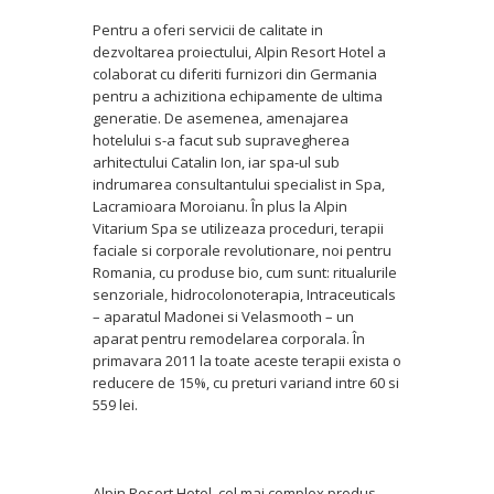
Pentru a oferi servicii de calitate in
dezvoltarea proiectului, Alpin Resort Hotel a
colaborat cu diferiti furnizori din Germania
pentru a achizitiona echipamente de ultima
generatie. De asemenea, amenajarea
hotelului s-a facut sub supravegherea
arhitectului Catalin Ion, iar spa-ul sub
indrumarea consultantului specialist in Spa,
Lacramioara Moroianu. În plus la Alpin
Vitarium Spa se utilizeaza proceduri, terapii
faciale si corporale revolutionare, noi pentru
Romania, cu produse bio, cum sunt: ritualurile
senzoriale, hidrocolonoterapia, Intraceuticals
– aparatul Madonei si Velasmooth – un
aparat pentru remodelarea corporala. În
primavara 2011 la toate aceste terapii exista o
reducere de 15%, cu preturi variand intre 60 si
559 lei.
Alpin Resort Hotel, cel mai complex produs