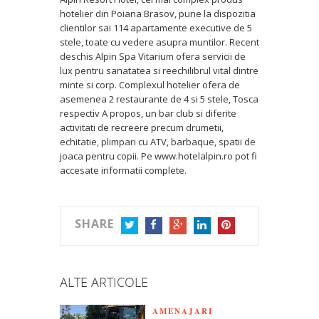
hotelier din Poiana Brasov, pune la dispozitia
clientilor sai 114 apartamente executive de 5
stele, toate cu vedere asupra muntilor. Recent
deschis Alpin Spa Vitarium ofera servicii de
lux pentru sanatatea si reechilibrul vital dintre
minte si corp. Complexul hotelier ofera de
asemenea 2 restaurante de 4 si 5 stele, Tosca
respectiv A propos, un bar club si diferite
activitati de recreere precum drumetii,
echitatie, plimpari cu ATV, barbaque, spatii de
joaca pentru copii. Pe www.hotelalpin.ro pot fi
accesate informatii complete.
SHARE
TWITTER
FACEBOOK
GOOGLE+
LINKEDIN
PINTEREST
ALTE ARTICOLE
AMENAJARI