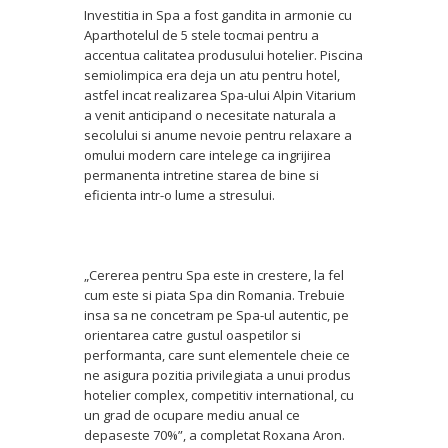
Investitia in Spa a fost gandita in armonie cu
Aparthotelul de 5 stele tocmai pentru a
accentua calitatea produsului hotelier. Piscina
semiolimpica era deja un atu pentru hotel,
astfel incat realizarea Spa-ului Alpin Vitarium
a venit anticipand o necesitate naturala a
secolului si anume nevoie pentru relaxare a
omului modern care intelege ca ingrijirea
permanenta intretine starea de bine si
eficienta intr-o lume a stresului.
„Cererea pentru Spa este in crestere, la fel
cum este si piata Spa din Romania. Trebuie
insa sa ne concetram pe Spa-ul autentic, pe
orientarea catre gustul oaspetilor si
performanta, care sunt elementele cheie ce
ne asigura pozitia privilegiata a unui produs
hotelier complex, competitiv international, cu
un grad de ocupare mediu anual ce
depaseste 70%”, a completat Roxana Aron.