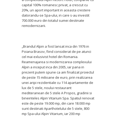
capital 100% romanesc privat, a crescut cu
20%, un aport important in aceasta crestere
datorandu-se Spa-ului, in care s-au investit
700.000 euro din totalul sumei destinate
remodernizarii.
„Brandul Alpin a fost lansat inca din 1976 in
Poiana Brasov, fiind considerat de pe atunci
cel mai exlusivist hotel din Romania.
Reamenajarea si modernizarea complexului
Alpin a inceput inca din 2005, iar pana in
prezent putem spune ca am finalizat proiectul
de peste 15 milioane de euro, prin realizarea
unei aripi rezidentiale cu 114 apartamente de
lux de 5 stele, noului restaurant
mediteranean de 5 stele A Propos, gradinii si
bineinteles Alpin Vitarium Spa. Spatiul renovat
este de peste 19.000 mp, din care 18.000 mp
sunt destinati Aparthotelului de 5 stele, 800
mp Spa-ului Alpin Vitarium, iar 200 mp