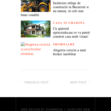
Inchiriere utilaje de
constructii in Bucuresti si
nu numai, in cele mai
bune conditii
CASA SI GRADINA
Cu ajutorul
epriectedecase.ro va puteti
construi casa mult visata!
IMOBILIARE
Alegerea corecta a unui
broker imobiliar
PREVIOUS POST
NEXT POST
WEB DESIGN
BY DOWMEDIA |
GAZDUIRE WEB