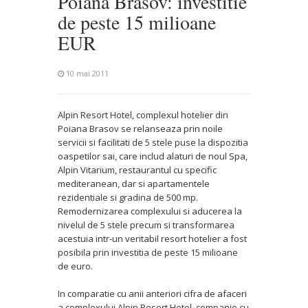
Poiana Brasov: investitie
de peste 15 milioane
EUR
10 mai 2011
Alpin Resort Hotel, complexul hotelier din
Poiana Brasov se relanseaza prin noile
servicii si facilitati de 5 stele puse la dispozitia
oaspetilor sai, care includ alaturi de noul Spa,
Alpin Vitarium, restaurantul cu specific
mediteranean, dar si apartamentele
rezidentiale si gradina de 500 mp.
Remodernizarea complexului si aducerea la
nivelul de 5 stele precum si transformarea
acestuia intr-un veritabil resort hotelier a fost
posibila prin investitia de peste 15 milioane
de euro.
In comparatie cu anii anteriori cifra de afaceri
a complexului Alpin Resort Hotel, companie cu