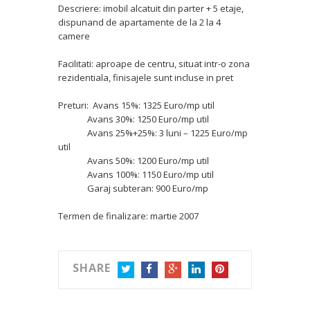
Descriere: imobil alcatuit din parter + 5 etaje,
dispunand de apartamente de la 2 la 4
camere
Facilitati: aproape de centru, situat intr-o zona
rezidentiala, finisajele sunt incluse in pret
Preturi: Avans 15%: 1325 Euro/mp util
Avans 30%: 1250 Euro/mp util
Avans 25%+25%: 3 luni – 1225 Euro/mp
util
Avans 50%: 1200 Euro/mp util
Avans 100%: 1150 Euro/mp util
Garaj subteran: 900 Euro/mp
Termen de finalizare: martie 2007
SHARE
TWITTER
FACEBOOK
GOOGLE+
LINKEDIN
PINTEREST