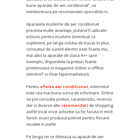
bune aparate de aer conditionat”, se
mentioneaza pe recomandari-specialisti.ro.
Aparatele moderne de aer conditionat
prezinta multe avantaje, putand fi utilizate
inclusiv pentru incalzire (eventual ca
supliment, pe langa solutia de baza). In plus,
consumul de curent electric este foarte mic,
mai ales la aparate de clasa A++ spre
exemplu, disponibile la preturi foarte
prietenoase in magazine online si offline
(electroIT si chiar hipermarketuri).
Pentru
oferte aer conditionat
, internetul
este cea mai buna sursa de informare. Online
se pot consulta preturi, caracteristici, recenzii,
dar si diverse alte
recomandari
de shopping,
astfel incat orice achizitie sa fie facuta in mod
fericit: exact produsul potrivit pentru fiecare
situatie in parte.
Pe langa cei ce doteaza cu aparat de aer