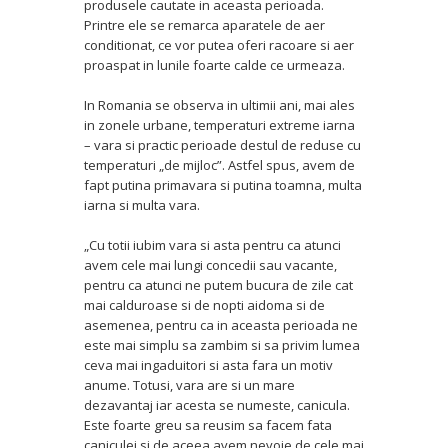
produsele cautate in aceasta perioada.
Printre ele se remarca aparatele de aer
conditionat, ce vor putea oferi racoare si aer
proaspat in lunile foarte calde ce urmeaza.
In Romania se observa in ultimii ani, mai ales
in zonele urbane, temperaturi extreme iarna
– vara si practic perioade destul de reduse cu
temperaturi „de mijloc”. Astfel spus, avem de
fapt putina primavara si putina toamna, multa
iarna si multa vara.
„Cu totii iubim vara si asta pentru ca atunci
avem cele mai lungi concedii sau vacante,
pentru ca atunci ne putem bucura de zile cat
mai calduroase si de nopti aidoma si de
asemenea, pentru ca in aceasta perioada ne
este mai simplu sa zambim si sa privim lumea
ceva mai ingaduitori si asta fara un motiv
anume. Totusi, vara are si un mare
dezavantaj iar acesta se numeste, canicula.
Este foarte greu sa reusim sa facem fata
caniculei si de aceea avem nevoie de cele mai