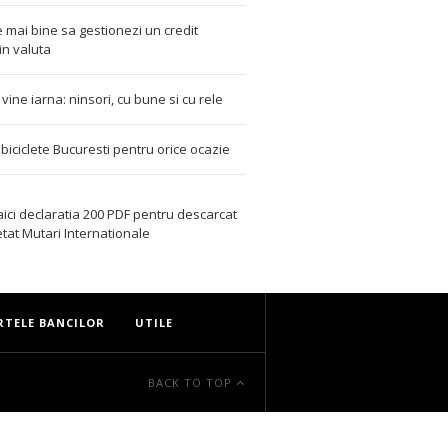
 mai bine sa gestionezi un credit
in valuta
t vine iarna: ninsori, cu bune si cu rele
i biciclete Bucuresti pentru orice ocazie
aici declaratia 200 PDF
pentru descarcat
etat
Mutari Internationale
RTELE BANCILOR
UTILE
BACK TO TOP