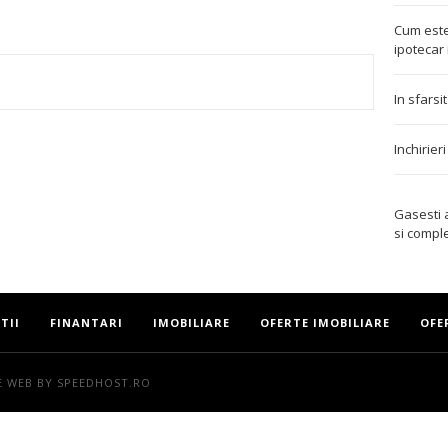
Cum este
ipotecar 
In sfarsi
TEREST
Inchirier
Gasesti
si compl
TII
FINANTARI
IMOBILIARE
OFERTE IMOBILIARE
OFE
E WEB
BY SPEEDHOST.RO