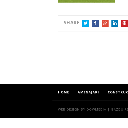
SHARE
TWITTER
FACEBOOK
GOOGLE+
LINKEDIN
PIN
HOME
AMENAJARI
CONSTRUC
WEB DESIGN
BY DOWMEDIA |
GAZDUIR