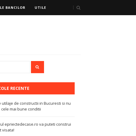
LE BANCILOR
UTILE
COLE RECENTE
e utilaje de constructii in Bucuresti si nu
 cele mai bune conditii
ul epriectedecase.ro va puteti construi
 visata!