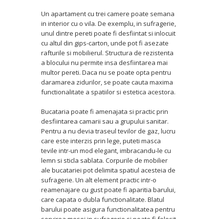
Un apartament cu trei camere poate semana
in interior cu o vila. De exemplu, in sufragerie,
unul dintre pereti poate fi desfiintat si inlocuit
cu altul din gips-carton, unde pot fi asezate
rafturile si mobilierul. Structura de rezistenta
a blocului nu permite insa desfiintarea mai
multor pereti. Daca nu se poate opta pentru
daramarea zidurilor, se poate cauta maxima
functionalitate a spatiilor si estetica acestora.
Bucataria poate fi amenajata si practic prin
desfiintarea camarii sau a grupului sanitar.
Pentru a nu devia traseul tevilor de gaz, lucru
care este interzis prin lege, puteti masca
tevile intr-un mod elegant, imbracandu-le cu
lemn si sticla sablata. Corpurile de mobilier
ale bucatariei pot delimita spatiul acesteia de
sufragerie. Un alt element practic intr-o
reamenajare cu gust poate fi aparitia barului,
care capata o dubla functionalitate. Blatul
barului poate asigura functionalitatea pentru