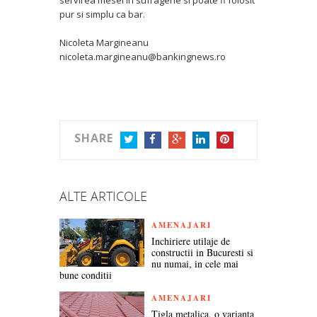
servirea mesei in sufragerie si poate fi folosit
pur si simplu ca bar.
Nicoleta Margineanu
nicoleta.margineanu@bankingnews.ro
SHARE
TWITTER
FACEBOOK
GOOGLE+
LINKEDIN
PINTEREST
ALTE ARTICOLE
AMENAJARI
Inchiriere utilaje de
constructii in Bucuresti si
nu numai, in cele mai
bune conditii
AMENAJARI
Tigla metalica, o varianta