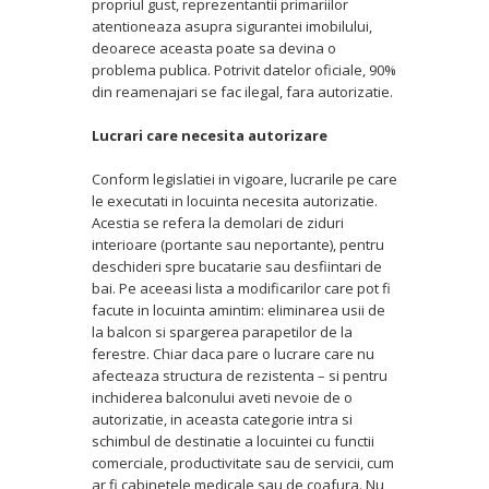
propriul gust, reprezentantii primariilor
atentioneaza asupra sigurantei imobilului,
deoarece aceasta poate sa devina o
problema publica. Potrivit datelor oficiale, 90%
din reamenajari se fac ilegal, fara autorizatie.
Lucrari care necesita autorizare
Conform legislatiei in vigoare, lucrarile pe care
le executati in locuinta necesita autorizatie.
Acestia se refera la demolari de ziduri
interioare (portante sau neportante), pentru
deschideri spre bucatarie sau desfiintari de
bai. Pe aceeasi lista a modificarilor care pot fi
facute in locuinta amintim: eliminarea usii de
la balcon si spargerea parapetilor de la
ferestre. Chiar daca pare o lucrare care nu
afecteaza structura de rezistenta – si pentru
inchiderea balconului aveti nevoie de o
autorizatie, in aceasta categorie intra si
schimbul de destinatie a locuintei cu functii
comerciale, productivitate sau de servicii, cum
ar fi cabinetele medicale sau de coafura. Nu