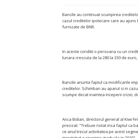
Bancile au continuat scumpirea creditelor
cazul creditelor ipotecare care au ajuns 
furnizate de BNR.
In aceste conditii o persoana cu un credit
lunara crescuta de la 280 la 330 de euro
Bancile anunta faptul ca modificarile im
creditelor. Schimbari au aparut si in cazu
scumpe decat inaintea inceperii crizei,
Anca Bidian, directorul general al Kiwi Fi
precizat: "Trebuie notat insa faptul ca 
ce anul trecut activitatea pe acest segme
inregistrat o revenire graduala in 2010".