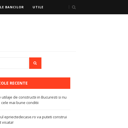
LE BANCILOR
UTILE
COLE RECENTE
e utilaje de constructii in Bucuresti si nu
 cele mai bune conditii
ul epriectedecase.ro va puteti construi
 visata!