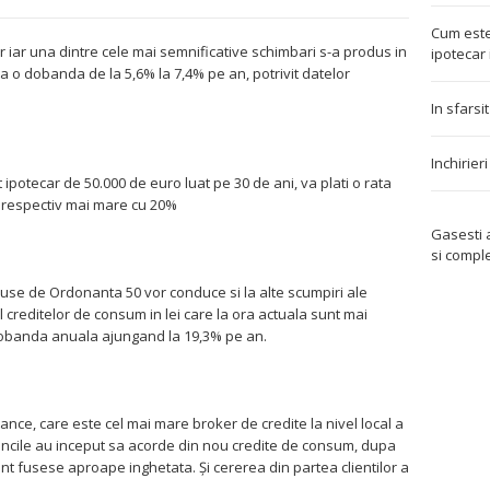
Cum este
 iar una dintre cele mai semnificative schimbari s-a produs in
ipotecar 
la o dobanda de la 5,6% la 7,4% pe an, potrivit datelor
In sfarsi
Inchirier
 ipotecar de 50.000 de euro luat pe 30 de ani, va plati o rata
, respectiv mai mare cu 20%
Gasesti
si compl
puse de Ordonanta 50 vor conduce si la alte scumpiri ale
l creditelor de consum in lei care la ora actuala sunt mai
 dobanda anuala ajungand la 19,3% pe an.
nance, care este cel mai mare broker de credite la nivel local a
bancile au inceput sa acorde din nou credite de consum, dupa
nt fusese aproape inghetata. Şi cererea din partea clientilor a