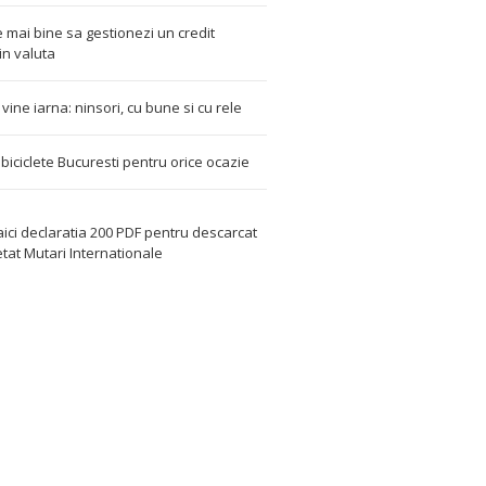
 mai bine sa gestionezi un credit
in valuta
t vine iarna: ninsori, cu bune si cu rele
i biciclete Bucuresti pentru orice ocazie
aici declaratia 200 PDF
pentru descarcat
etat
Mutari Internationale