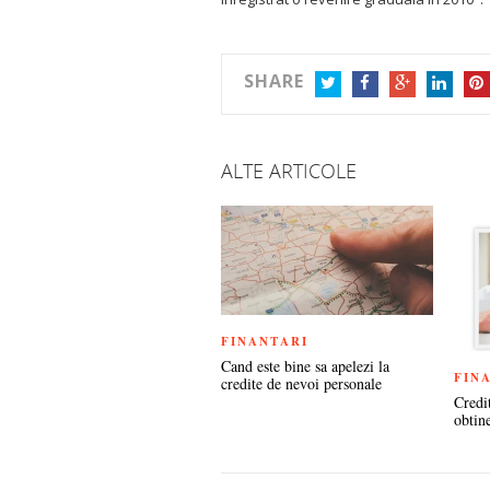
SHARE
TWITTER
FACEBOOK
GOOGLE+
LINKEDIN
PIN
ALTE ARTICOLE
FINANTARI
Cand este bine sa apelezi la
FIN
credite de nevoi personale
Credi
obtin