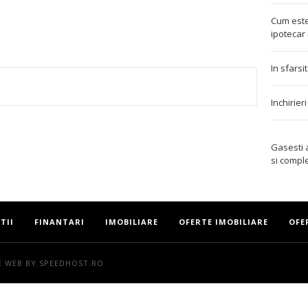
Cum este
ipotecar 
In sfarsi
Inchirier
TEREST
Gasesti
si compl
TII
FINANTARI
IMOBILIARE
OFERTE IMOBILIARE
OFE
E WEB
BY SPEEDHOST.RO