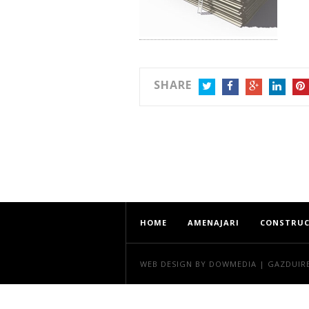
SHARE
TWITTER
FACEBOOK
GOOGLE+
LINKEDIN
PIN
HOME
AMENAJARI
CONSTRUC
WEB DESIGN
BY DOWMEDIA |
GAZDUIR