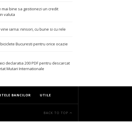
 mai bine sa gestionezi un credit
in valuta
t vine iarna: ninsori, cu bune si cu rele
i biciclete Bucuresti pentru orice ocazie
aici declaratia 200 PDF
pentru descarcat
etat
Mutari Internationale
RTELE BANCILOR
UTILE
BACK TO TOP