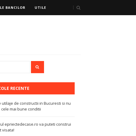
LE BANCILOR
UTILE
COLE RECENTE
e utilaje de constructii in Bucuresti si nu
 cele mai bune conditii
ul epriectedecase.ro va puteti construi
 visata!