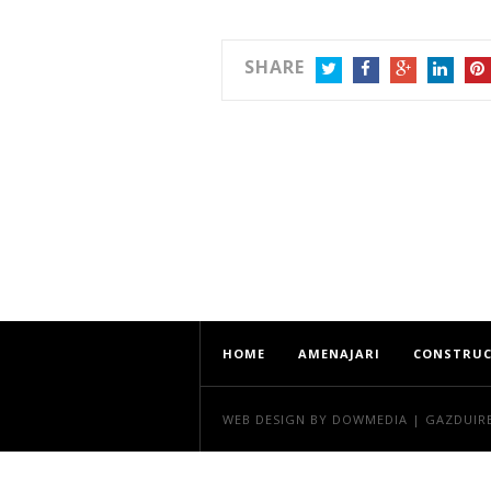
SHARE
TWITTER
FACEBOOK
GOOGLE+
LINKEDIN
PIN
HOME
AMENAJARI
CONSTRUC
WEB DESIGN
BY DOWMEDIA |
GAZDUIR