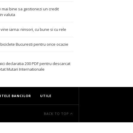
 mai bine sa gestionezi un credit
in valuta
t vine iarna: ninsori, cu bune si cu rele
i biciclete Bucuresti pentru orice ocazie
aici declaratia 200 PDF
pentru descarcat
etat
Mutari Internationale
RTELE BANCILOR
UTILE
BACK TO TOP