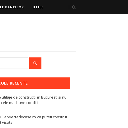
LE BANCILOR
UTILE
COLE RECENTE
e utilaje de constructii in Bucuresti si nu
 cele mai bune conditii
ul epriectedecase.ro va puteti construi
 visata!