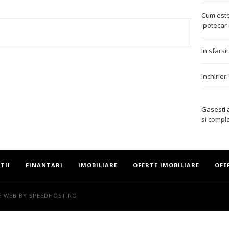
Cum este
ipotecar 
TEREST
In sfarsi
Inchirier
Gasesti
si compl
TII
FINANTARI
IMOBILIARE
OFERTE IMOBILIARE
OFE
E WEB
BY SPEEDHOST.RO