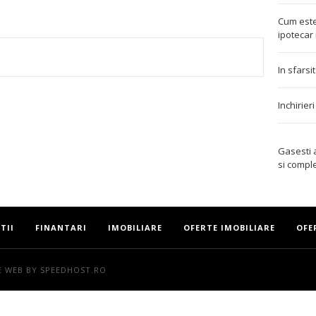
Cum este
ipotecar 
In sfarsi
TEREST
Inchirier
Gasesti
si compl
TII
FINANTARI
IMOBILIARE
OFERTE IMOBILIARE
OFE
E WEB
BY SPEEDHOST.RO