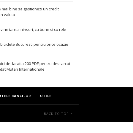
 mai bine sa gestionezi un credit
in valuta
t vine iarna: ninsori, cu bune si cu rele
i biciclete Bucuresti pentru orice ocazie
aici declaratia 200 PDF
pentru descarcat
etat
Mutari Internationale
RTELE BANCILOR
UTILE
BACK TO TOP