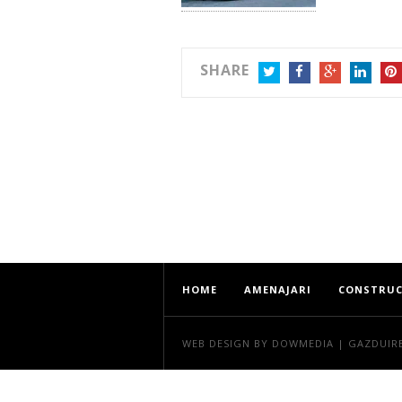
SHARE
TWITTER
FACEBOOK
GOOGLE+
LINKEDIN
PIN
HOME
AMENAJARI
CONSTRUC
WEB DESIGN
BY DOWMEDIA |
GAZDUIR