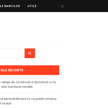
LE BANCILOR
UTILE
COLE RECENTE
e utilaje de constructii in Bucuresti si nu
 cele mai bune conditii
ul epriectedecase.ro va puteti construi
 visata!