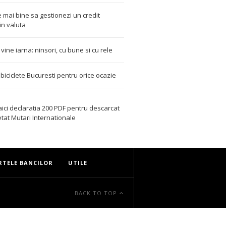
 mai bine sa gestionezi un credit
in valuta
t vine iarna: ninsori, cu bune si cu rele
i biciclete Bucuresti pentru orice ocazie
aici declaratia 200 PDF
pentru descarcat
etat
Mutari Internationale
RTELE BANCILOR
UTILE
BACK TO TOP