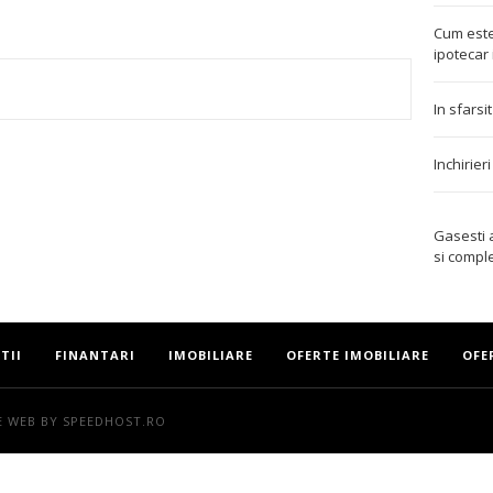
Cum este
ipotecar 
In sfarsi
TEREST
Inchirier
Gasesti
si compl
TII
FINANTARI
IMOBILIARE
OFERTE IMOBILIARE
OFE
E WEB
BY SPEEDHOST.RO