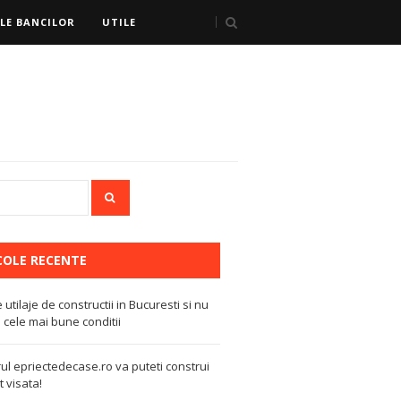
LE BANCILOR
UTILE
COLE RECENTE
e utilaje de constructii in Bucuresti si nu
 cele mai bune conditii
ul epriectedecase.ro va puteti construi
 visata!