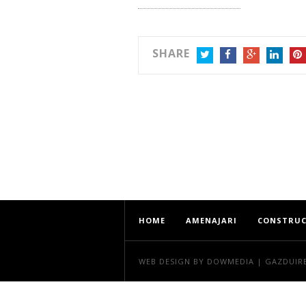
SHARE
TWITTER
FACEBOOK
GOOGLE+
LINKEDIN
PIN
HOME
AMENAJARI
CONSTRUC
WEB DESIGN
BY DOWMEDIA |
GAZDUIR