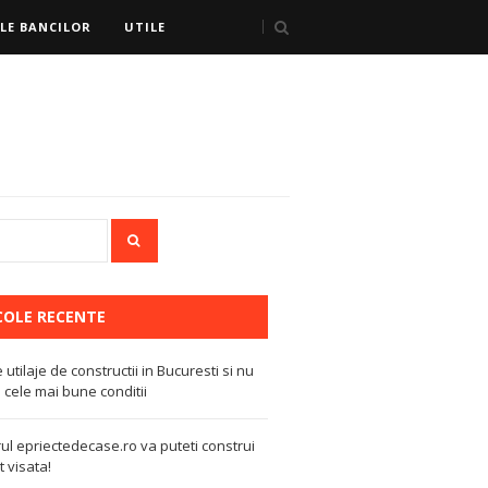
LE BANCILOR
UTILE
COLE RECENTE
e utilaje de constructii in Bucuresti si nu
 cele mai bune conditii
ul epriectedecase.ro va puteti construi
 visata!