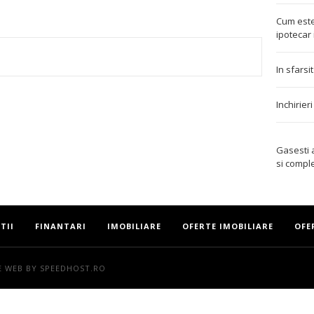
Cum este
ipotecar 
In sfarsi
TEREST
Inchirier
Gasesti
si compl
TII
FINANTARI
IMOBILIARE
OFERTE IMOBILIARE
OFE
E WEB
BY SPEEDHOST.RO