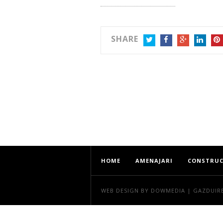
SHARE
TWITTER
FACEBOOK
GOOGLE+
LINKEDIN
PIN
HOME
AMENAJARI
CONSTRUC
WEB DESIGN
BY DOWMEDIA |
GAZDUIR