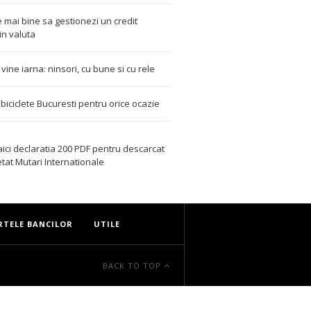
 mai bine sa gestionezi un credit
in valuta
t vine iarna: ninsori, cu bune si cu rele
i biciclete Bucuresti pentru orice ocazie
aici declaratia 200 PDF
pentru descarcat
etat
Mutari Internationale
RTELE BANCILOR
UTILE
BACK TO TOP