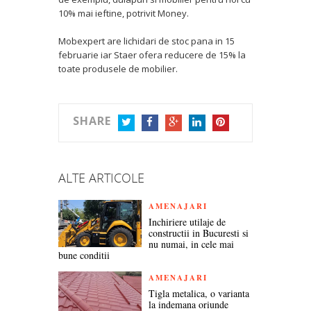
10% mai ieftine, potrivit Money.
Mobexpert are lichidari de stoc pana in 15
februarie iar Staer ofera reducere de 15% la
toate produsele de mobilier.
SHARE
TWITTER
FACEBOOK
GOOGLE+
LINKEDIN
PINTEREST
ALTE ARTICOLE
AMENAJARI
Inchiriere utilaje de
constructii in Bucuresti si
nu numai, in cele mai
bune conditii
AMENAJARI
Tigla metalica, o varianta
la indemana oriunde