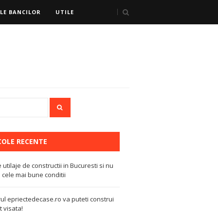
LE BANCILOR
UTILE
COLE RECENTE
e utilaje de constructii in Bucuresti si nu
 cele mai bune conditii
ul epriectedecase.ro va puteti construi
 visata!