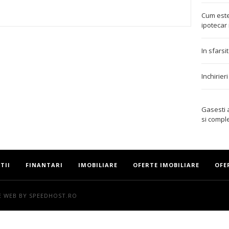
Cum este
TEREST
ipotecar 
In sfarsi
Inchirier
Gasesti
si compl
TII
FINANTARI
IMOBILIARE
OFERTE IMOBILIARE
OFE
E WEB
BY SPEEDHOST.RO