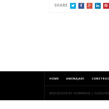
SHARE
TWITTER
FACEBOOK
GOOGLE+
LINKEDIN
PIN
HOME
AMENAJARI
CONSTRUC
WEB DESIGN
BY DOWMEDIA |
GAZDUIR