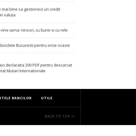
 mai bine sa gestionezi un credit
in valuta
t vine iarna: ninsori, cu bune si cu rele
i biciclete Bucuresti pentru orice ocazie
aici declaratia 200 PDF
pentru descarcat
etat
Mutari Internationale
RTELE BANCILOR
UTILE
BACK TO TOP