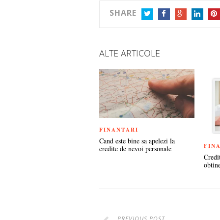
SHARE
TWITTER
FACEBOOK
GOOGLE+
LINKEDIN
PIN
ALTE ARTICOLE
FINANTARI
Cand este bine sa apelezi la
FIN
credite de nevoi personale
Credi
obtin
PREVIOUS POST