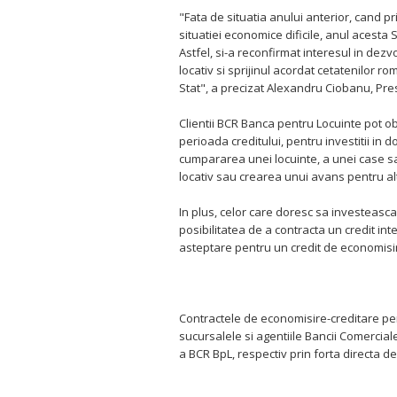
"Fata de situatia anului anterior, cand pri
situatiei economice dificile, anul acesta 
Astfel, si-a reconfirmat interesul in de
locativ si sprijinul acordat cetatenilor 
Stat", a precizat Alexandru Ciobanu, Pr
Clientii BCR Banca pentru Locuinte pot ob
perioada creditului, pentru investitii in
cumpararea unei locuinte, a unei case s
locativ sau crearea unui avans pentru al
In plus, celor care doresc sa investeasca 
posibilitatea de a contracta un credit in
asteptare pentru un credit de economisir
Contractele de economisire-creditare pent
sucursalele si agentiile Bancii Comercial
a BCR BpL, respectiv prin forta directa d