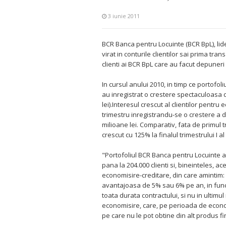
3 iunie 2011
BCR Banca pentru Locuinte (BCR BpL), lid
virat in conturile clientilor sai prima tr
clienti ai BCR BpL care au facut depuneri 
In cursul anului 2010, in timp ce portofol
au inregistrat o crestere spectaculoasa 
lei).Interesul crescut al clientilor pentru
trimestru inregistrandu-se o crestere a d
milioane lei. Comparativ, fata de primul t
crescut cu 125% la finalul trimestrului I al
"Portofoliul BCR Banca pentru Locuinte a c
pana la 204.000 clienti si, bineinteles, 
economisire-creditare, din care amintim: 
avantajoasa de 5% sau 6% pe an, in functi
toata durata contractului, si nu in ultim
economisire, care, pe perioada de econo
pe care nu le pot obtine din alt produs fi