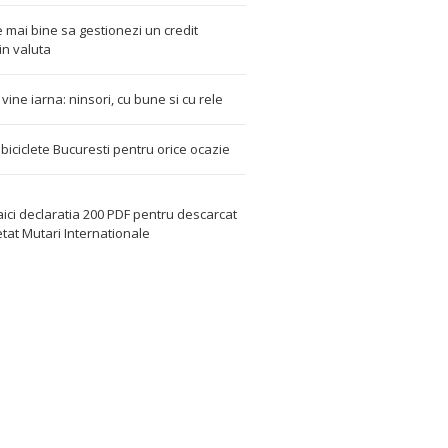
 mai bine sa gestionezi un credit
in valuta
t vine iarna: ninsori, cu bune si cu rele
i biciclete Bucuresti pentru orice ocazie
aici declaratia 200 PDF
pentru descarcat
etat
Mutari Internationale