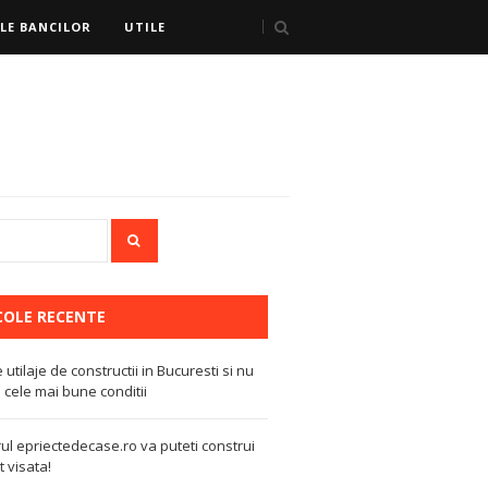
LE BANCILOR
UTILE
COLE RECENTE
e utilaje de constructii in Bucuresti si nu
 cele mai bune conditii
ul epriectedecase.ro va puteti construi
 visata!