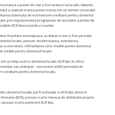
ma transa a primei de stat a fost virata in luna iulie, datorita
Statul a realizat virarea primei transe intr-un termen rezonabil.
zvoltarea sistemului de economisire-creditare pentru domeniul
romani, prin impulsionarea programului de acordare a primei de
esedinte BCR Banca pentru Locuinte.
tine finantare avantajoasa, cu dobanzi mici si fixe pe toata
 domeniul locativ, precum: modernizarea, extinderea,
au a unui teren, refinantarea unor credite pentru domeniul
te credite pentru domeniul locativ.
intr-un timp scurt in domeniul locativ, BCR BpL le ofera
termediar sau anticipat – micsorand astfel perioada de
e-creditare pentru domeniul locativ.
ru domeniul locativ pot fi incheiate cu BCR BpL direct in
e Romane (BCR), precum si prin reteaua de distributie proprie
e vanzare si prin partenerii BCR BpL.