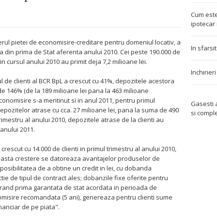
Cum este
ipotecar 
erul pietei de economisire-creditare pentru domeniul locativ, a
In sfarsi
ansa din prima de Stat aferenta anului 2010. Cei peste 190.000 de
in cursul anului 2010 au primit deja 7,2 milioane lei.
Inchirier
iul de clienti al BCR BpL a crescut cu 41%, depozitele acestora
de 146% (de la 189 milioane lei pana la 463 milioane
 economisire s-a mentinut si in anul 2011, pentru primul
Gasesti
epozitelor atrase cu cca. 27 milioane lei, pana la suma de 490
si compl
rimestru al anului 2010, depozitele atrase de la clienti au
 anului 2011.
rescut cu 14.000 de clienti in primul trimestru al anului 2010,
aceasta crestere se datoreaza avantajelor produselor de
posibilitatea de a obtine un credit in lei, cu dobanda
e de tipul de contract ales; dobanzile fixe oferite pentru
ul rand prima garantata de stat acordata in perioada de
misire recomandata (5 ani), genereaza pentru clienti sume
nanciar de pe piata".