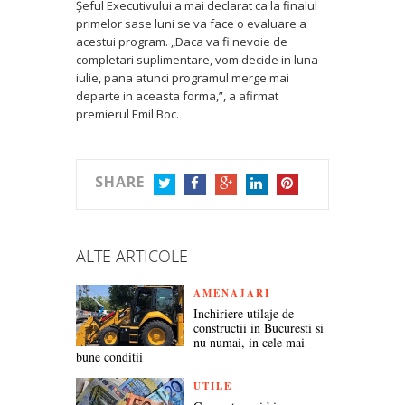
Şeful Executivului a mai declarat ca la finalul
primelor sase luni se va face o evaluare a
acestui program. „Daca va fi nevoie de
completari suplimentare, vom decide in luna
iulie, pana atunci programul merge mai
departe in aceasta forma,”, a afirmat
premierul Emil Boc.
SHARE
TWITTER
FACEBOOK
GOOGLE+
LINKEDIN
PINTEREST
ALTE ARTICOLE
AMENAJARI
Inchiriere utilaje de
constructii in Bucuresti si
nu numai, in cele mai
bune conditii
UTILE