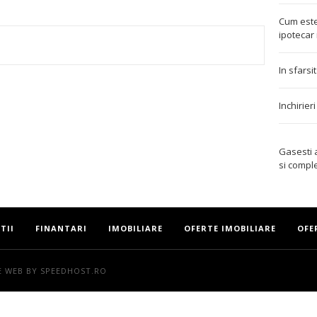
Cum este
ipotecar 
TEREST
In sfarsi
Inchirier
Gasesti
si compl
TII
FINANTARI
IMOBILIARE
OFERTE IMOBILIARE
OFE
E WEB
BY SPEEDHOST.RO