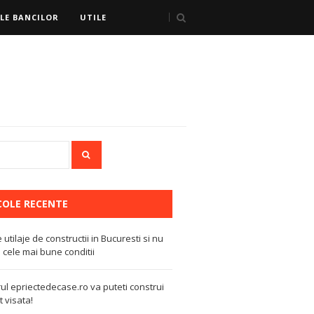
LE BANCILOR
UTILE
COLE RECENTE
e utilaje de constructii in Bucuresti si nu
 cele mai bune conditii
ul epriectedecase.ro va puteti construi
 visata!