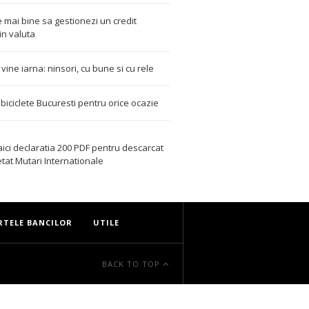
 mai bine sa gestionezi un credit
in valuta
t vine iarna: ninsori, cu bune si cu rele
i biciclete Bucuresti pentru orice ocazie
aici declaratia 200 PDF
pentru descarcat
etat
Mutari Internationale
RTELE BANCILOR
UTILE
BACK TO TOP