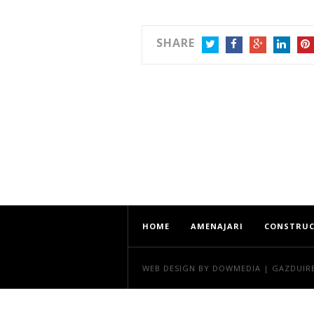
SHARE
TWITTER
FACEBOOK
GOOGLE+
LINKEDIN
PIN
HOME
AMENAJARI
CONSTRUC
WEB DESIGN
BY DOWMEDIA |
GAZDUIR