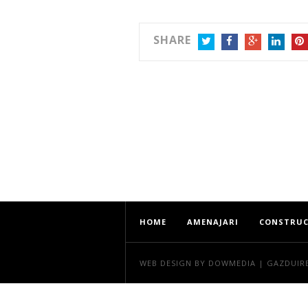
SHARE
TWITTER
FACEBOOK
GOOGLE+
LINKEDIN
PIN
HOME
AMENAJARI
CONSTRUC
WEB DESIGN
BY DOWMEDIA |
GAZDUIR