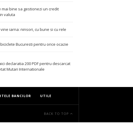
 mai bine sa gestionezi un credit
in valuta
t vine iarna: ninsori, cu bune si cu rele
i biciclete Bucuresti pentru orice ocazie
aici declaratia 200 PDF
pentru descarcat
etat
Mutari Internationale
RTELE BANCILOR
UTILE
BACK TO TOP