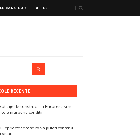
LE BANCILOR
UTILE
COLE RECENTE
e utilaje de constructii in Bucuresti si nu
 cele mai bune conditii
ul epriectedecase.ro va puteti construi
 visata!