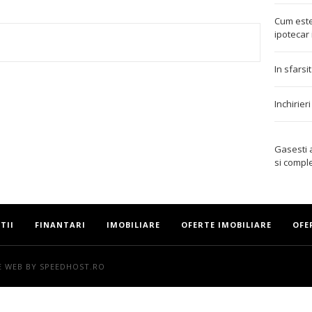
Cum este
ipotecar 
TEREST
In sfarsi
Inchirier
Gasesti
si compl
TII
FINANTARI
IMOBILIARE
OFERTE IMOBILIARE
OFE
E WEB
BY SPEEDHOST.RO