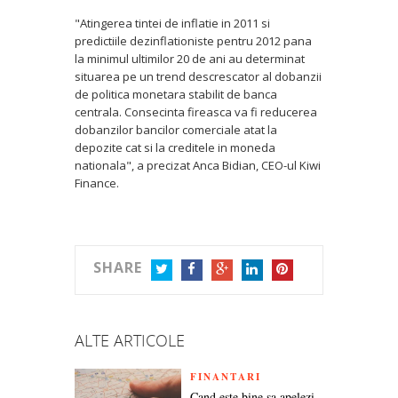
"Atingerea tintei de inflatie in 2011 si
predictiile dezinflationiste pentru 2012 pana
la minimul ultimilor 20 de ani au determinat
situarea pe un trend descrescator al dobanzii
de politica monetara stabilit de banca
centrala. Consecinta fireasca va fi reducerea
dobanzilor bancilor comerciale atat la
depozite cat si la creditele in moneda
nationala", a precizat Anca Bidian, CEO-ul Kiwi
Finance.
SHARE
TWITTER
FACEBOOK
GOOGLE+
LINKEDIN
PINTEREST
ALTE ARTICOLE
FINANTARI
Cand este bine sa apelezi