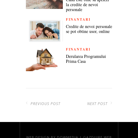
la credite de nevoi
personale
FINANTARI
Credite de nevoi personale
se pot obtine usor, online
FINANTARI
Derularea Programului
Prima Casa
PREVIOUS POST
NEXT POST
WEB DESIGN
BY DOWMEDIA |
GAZDUIRE WEB