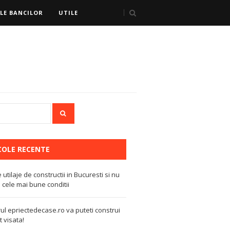
LE BANCILOR
UTILE
COLE RECENTE
e utilaje de constructii in Bucuresti si nu
 cele mai bune conditii
ul epriectedecase.ro va puteti construi
 visata!