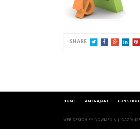
SHARE
TWITTER
FACEBOOK
GOOGLE+
LINKEDIN
PIN
HOME
AMENAJARI
CONSTRUC
WEB DESIGN
BY DOWMEDIA |
GAZDUIR