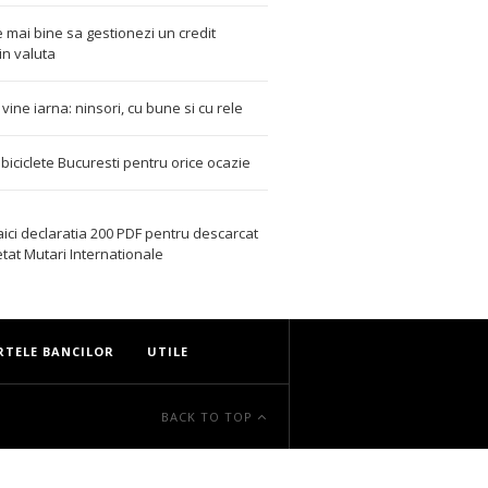
 mai bine sa gestionezi un credit
in valuta
t vine iarna: ninsori, cu bune si cu rele
i biciclete Bucuresti pentru orice ocazie
aici declaratia 200 PDF
pentru descarcat
etat
Mutari Internationale
RTELE BANCILOR
UTILE
BACK TO TOP