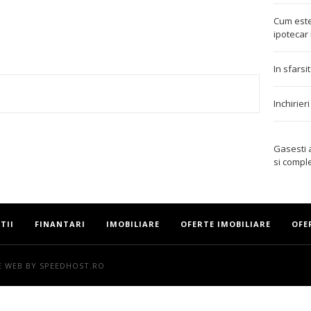
Cum este
ipotecar 
In sfarsi
Inchirier
TEREST
Gasesti
si compl
TII
FINANTARI
IMOBILIARE
OFERTE IMOBILIARE
OFE
E WEB
BY SPEEDHOST.RO