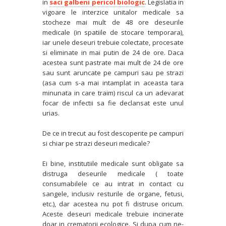
in
saci galbeni pericol biologic
. Legislatia in
vigoare le interzice unitalor medicale sa
stocheze mai mult de 48 ore deseurile
medicale (in spatiile de stocare temporara),
iar unele deseuri trebuie colectate, procesate
si eliminate in mai putin de 24 de ore. Daca
acestea sunt pastrate mai mult de 24 de ore
sau sunt aruncate pe campuri sau pe strazi
(asa cum s-a mai intamplat in aceasta tara
minunata in care traim) riscul ca un adevarat
focar de infectii sa fie declansat este unul
urias.
De ce in trecut au fost descoperite pe campuri
si chiar pe strazi deseuri medicale?
Ei bine, institutiile medicale sunt obligate sa
distruga deseurile medicale ( toate
consumabilele ce au intrat in contact cu
sangele, inclusiv resturile de organe, fetusi,
etc.), dar acestea nu pot fi distruse oricum.
Aceste deseuri medicale trebuie incinerate
doar in crematorii ecologice. Si dupa cum ne-