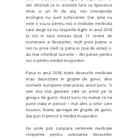
am obisnuit ca in aceasta tara sa lipseasca
chiar si un fir de ata, nici crematoriile
ecologice nu sunt sufieciente. Dar asta nu
este o scuza pentru nici o institutie medicala
care alege sa nu respecte legile. In anul 2016
la noi in tara existau doar 11 centre de
incinerare a deseurilor, mult prea putine si
nici nu prea cred ca pana in ziua de astazi s-
au mai schimbat lucrurile – din pacae pentru
noi si pentru mediul incojurator.
Pana in anul 2018, toate deseurile medicale
erau depozitate in gropile de gunoi, desi
normele europene interziceau acest lucru. Si
uite asa mai gaseam cate un picior pe la
groapa de gunoi. Acest lucru nu numai ca ne
pune viata in pericol – mai ales a celor care
locuiesc foarte aproape de gropile de gunoi,
dar pun in pericol si mediul incojurator.
De unde poti cumpara centerele medicale
recipiente pentru colectarea deseurilor