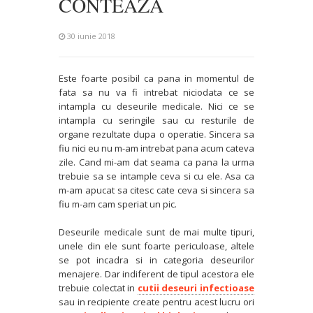
CONTEAZA
30 iunie 2018
Este foarte posibil ca pana in momentul de
fata sa nu va fi intrebat niciodata ce se
intampla cu deseurile medicale. Nici ce se
intampla cu seringile sau cu resturile de
organe rezultate dupa o operatie. Sincera sa
fiu nici eu nu m-am intrebat pana acum cateva
zile. Cand mi-am dat seama ca pana la urma
trebuie sa se intample ceva si cu ele. Asa ca
m-am apucat sa citesc cate ceva si sincera sa
fiu m-am cam speriat un pic.
Deseurile medicale sunt de mai multe tipuri,
unele din ele sunt foarte periculoase, altele
se pot incadra si in categoria deseurilor
menajere. Dar indiferent de tipul acestora ele
trebuie colectat in
cutii deseuri infectioase
sau in recipiente create pentru acest lucru ori