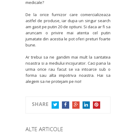
medicale?
De la orice furnizor care comercializeaza
astfel de produse, iar dupa un singur search
am gasit pe putin 20 de optiuni. Si daca ar fi sa
aruncam o privire mai atenta cel putin
jumatate din acestia le pot oferi preturi foarte
bune.
Ar trebui sa ne gandim mai mult la santatea
noastra si a mediului incojurator. Caci pana la
urma orice rau facut se va intoarce sub o
forma sau alta impotriva noastra. Hai sa
alegem sa ne protejam pe noi!
SHARE
TWITTER
FACEBOOK
GOOGLE+
LINKEDIN
PINTEREST
ALTE ARTICOLE