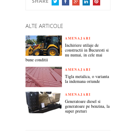
SHARE
TWITTER
FACEBOOK
GOOGLE+
LINKEDIN
PINTEREST
ALTE ARTICOLE
AMENAJARI
Inchiriere utilaje de
constructii in Bucuresti si
nu numai, in cele mai
bune conditii
AMENAJARI
Tigla metalica, o varianta
la indemana oriunde
AMENAJARI
Generatoare diesel si
generatoare pe benzina, la
super preturi