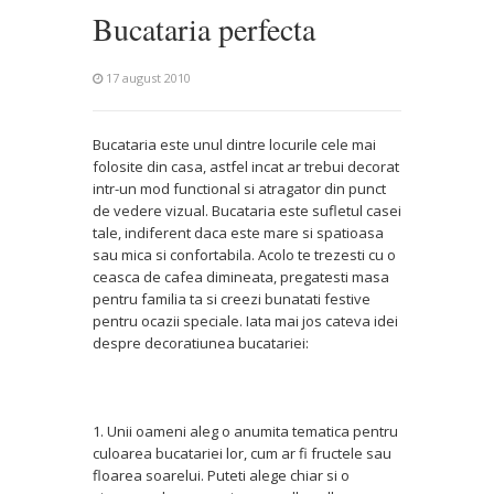
Bucataria perfecta
17 august 2010
Bucataria este unul dintre locurile cele mai
folosite din casa, astfel incat ar trebui decorat
intr-un mod functional si atragator din punct
de vedere vizual. Bucataria este sufletul casei
tale, indiferent daca este mare si spatioasa
sau mica si confortabila. Acolo te trezesti cu o
ceasca de cafea dimineata, pregatesti masa
pentru familia ta si creezi bunatati festive
pentru ocazii speciale. Iata mai jos cateva idei
despre decoratiunea bucatariei:
1. Unii oameni aleg o anumita tematica pentru
culoarea bucatariei lor, cum ar fi fructele sau
floarea soarelui. Puteti alege chiar si o