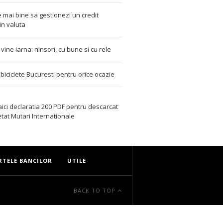
 mai bine sa gestionezi un credit
in valuta
t vine iarna: ninsori, cu bune si cu rele
i biciclete Bucuresti pentru orice ocazie
aici declaratia 200 PDF
pentru descarcat
etat
Mutari Internationale
RTELE BANCILOR
UTILE
BACK TO TOP