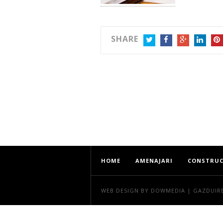
SHARE
TWITTER
FACEBOOK
GOOGLE+
LINKEDIN
PIN
HOME
AMENAJARI
CONSTRUC
WEB DESIGN
BY DOWMEDIA |
GAZDUIR