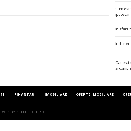
Cum este
ipotecar 
In sfarsi
TEREST
Inchirier
Gasesti
si compl
TII
FINANTARI
IMOBILIARE
OFERTE IMOBILIARE
OFE
E WEB
BY SPEEDHOST.RO