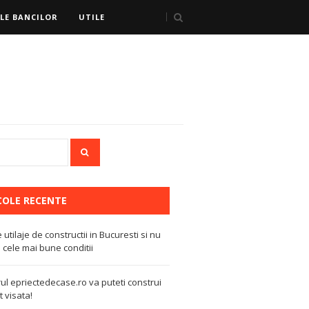
LE BANCILOR
UTILE
COLE RECENTE
e utilaje de constructii in Bucuresti si nu
 cele mai bune conditii
ul epriectedecase.ro va puteti construi
 visata!