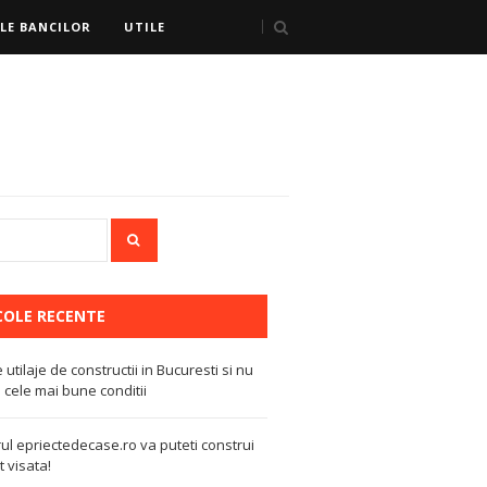
LE BANCILOR
UTILE
COLE RECENTE
e utilaje de constructii in Bucuresti si nu
 cele mai bune conditii
ul epriectedecase.ro va puteti construi
 visata!