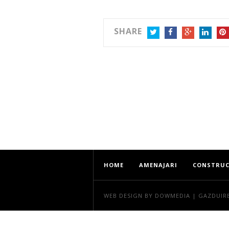
SHARE
TWITTER
FACEBOOK
GOOGLE+
LINKEDIN
PIN
HOME
AMENAJARI
CONSTRUC
WEB DESIGN
BY DOWMEDIA |
GAZDUIR