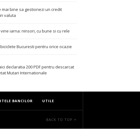
 mai bine sa gestionezi un credit
in valuta
t vine iarna: ninsori, cu bune si cu rele
i biciclete Bucuresti pentru orice ocazie
aici declaratia 200 PDF
pentru descarcat
etat
Mutari Internationale
RTELE BANCILOR
UTILE
BACK TO TOP