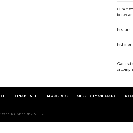
Cum este
ipotecar 
TEREST
In sfarsi
Inchirier
Gasesti
si compl
TII
FINANTARI
IMOBILIARE
OFERTE IMOBILIARE
OFE
E WEB
BY SPEEDHOST.RO