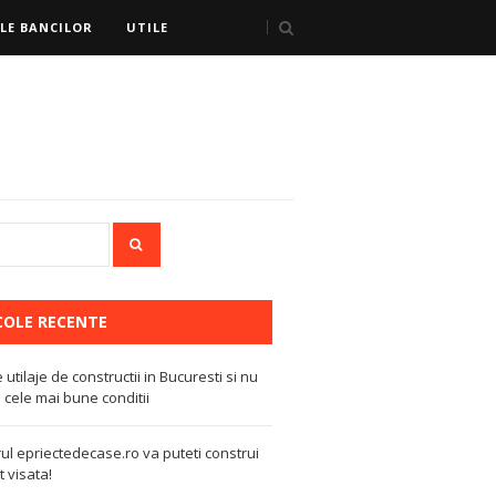
LE BANCILOR
UTILE
COLE RECENTE
e utilaje de constructii in Bucuresti si nu
 cele mai bune conditii
ul epriectedecase.ro va puteti construi
 visata!