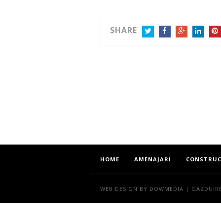
SHARE
TWITTER
FACEBOOK
GOOGLE+
LINKEDIN
PIN
HOME
AMENAJARI
CONSTRUC
WEB DESIGN
BY DOWMEDIA |
GAZDUIR