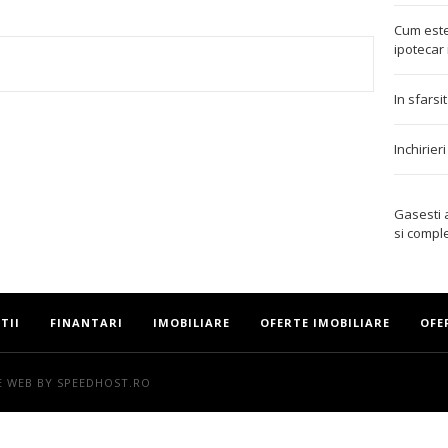
Cum este
ipotecar 
TEREST
In sfarsi
Inchirier
Gasesti
si compl
TII
FINANTARI
IMOBILIARE
OFERTE IMOBILIARE
OFE
E WEB
BY SPEEDHOST.RO