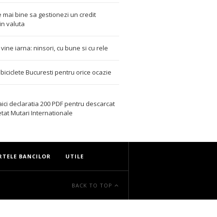
 mai bine sa gestionezi un credit
in valuta
t vine iarna: ninsori, cu bune si cu rele
i biciclete Bucuresti pentru orice ocazie
aici declaratia 200 PDF
pentru descarcat
etat
Mutari Internationale
RTELE BANCILOR
UTILE
BACK TO TOP