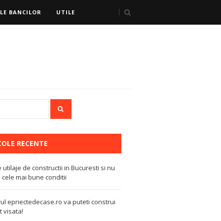
LE BANCILOR
UTILE
COLE RECENTE
e utilaje de constructii in Bucuresti si nu
 cele mai bune conditii
ul epriectedecase.ro va puteti construi
 visata!