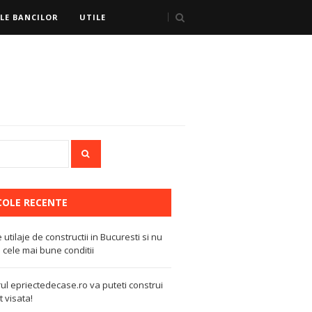
LE BANCILOR
UTILE
COLE RECENTE
e utilaje de constructii in Bucuresti si nu
 cele mai bune conditii
ul epriectedecase.ro va puteti construi
 visata!