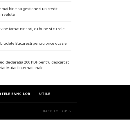
 mai bine sa gestionezi un credit
in valuta
t vine iarna: ninsori, cu bune si cu rele
i biciclete Bucuresti pentru orice ocazie
aici declaratia 200 PDF
pentru descarcat
etat
Mutari Internationale
RTELE BANCILOR
UTILE
BACK TO TOP