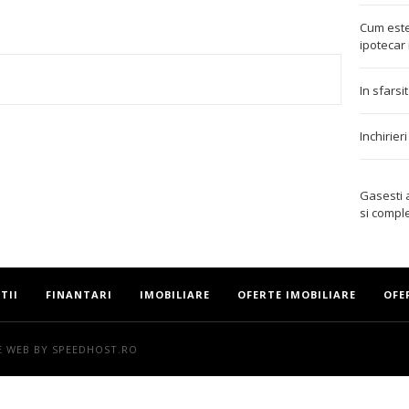
Cum este
ipotecar 
In sfarsi
TEREST
Inchirier
Gasesti
si compl
TII
FINANTARI
IMOBILIARE
OFERTE IMOBILIARE
OFE
E WEB
BY SPEEDHOST.RO