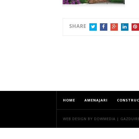
SHARE
TWITTER
FACEBOOK
GOOGLE+
LINKEDIN
PIN
HOME
AMENAJARI
CONSTRUC
WEB DESIGN
BY DOWMEDIA |
GAZDUIR