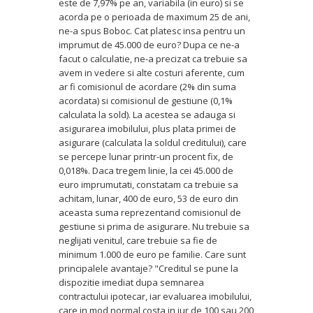
este de 7,97% pe an, variabila (in euro) si se
acorda pe o perioada de maximum 25 de ani,
ne-a spus Boboc. Cat platesc insa pentru un
imprumut de 45.000 de euro? Dupa ce ne-a
facut o calculatie, ne-a precizat ca trebuie sa
avem in vedere si alte costuri aferente, cum
ar fi comisionul de acordare (2% din suma
acordata) si comisionul de gestiune (0,1%
calculata la sold). La acestea se adauga si
asigurarea imobilului, plus plata primei de
asigurare (calculata la soldul creditului), care
se percepe lunar printr-un procent fix, de
0,018%. Daca tregem linie, la cei 45.000 de
euro imprumutati, constatam ca trebuie sa
achitam, lunar, 400 de euro, 53 de euro din
aceasta suma reprezentand comisionul de
gestiune si prima de asigurare. Nu trebuie sa
neglijati venitul, care trebuie sa fie de
minimum 1.000 de euro pe familie. Care sunt
principalele avantaje? "Creditul se pune la
dispozitie imediat dupa semnarea
contractului ipotecar, iar evaluarea imobilului,
care in mod normal costa in jur de 100 sau 200