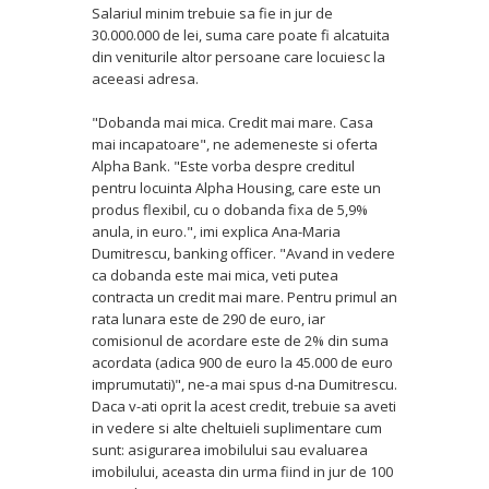
Salariul minim trebuie sa fie in jur de
30.000.000 de lei, suma care poate fi alcatuita
din veniturile altor persoane care locuiesc la
aceeasi adresa.
"Dobanda mai mica. Credit mai mare. Casa
mai incapatoare", ne ademeneste si oferta
Alpha Bank. "Este vorba despre creditul
pentru locuinta Alpha Housing, care este un
produs flexibil, cu o dobanda fixa de 5,9%
anula, in euro.", imi explica Ana-Maria
Dumitrescu, banking officer. "Avand in vedere
ca dobanda este mai mica, veti putea
contracta un credit mai mare. Pentru primul an
rata lunara este de 290 de euro, iar
comisionul de acordare este de 2% din suma
acordata (adica 900 de euro la 45.000 de euro
imprumutati)", ne-a mai spus d-na Dumitrescu.
Daca v-ati oprit la acest credit, trebuie sa aveti
in vedere si alte cheltuieli suplimentare cum
sunt: asigurarea imobilului sau evaluarea
imobilului, aceasta din urma fiind in jur de 100