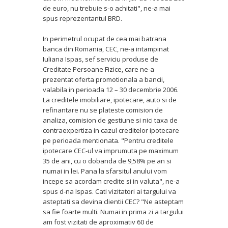
de euro, nu trebuie s-o achitati", ne-a mai
spus reprezentantul BRD.
In perimetrul ocupat de cea mai batrana
banca din Romania, CEC, ne-a intampinat
Iuliana Ispas, sef serviciu produse de
Creditate Persoane Fizice, care ne-a
prezentat oferta promotionala a bancii,
valabila in perioada 12 – 30 decembrie 2006.
La creditele imobiliare, ipotecare, auto si de
refinantare nu se plateste comision de
analiza, comision de gestiune si nici taxa de
contraexpertiza in cazul creditelor ipotecare
pe perioada mentionata. "Pentru creditele
ipotecare CEC-ul va imprumuta pe maximum
35 de ani, cu o dobanda de 9,58% pe an si
numai in lei. Pana la sfarsitul anului vom
incepe sa acordam credite si in valuta", ne-a
spus d-na Ispas. Cati vizitatori ai targului va
asteptati sa devina clientii CEC? "Ne asteptam
sa fie foarte multi. Numai in prima zi a targului
am fost vizitati de aproximativ 60 de