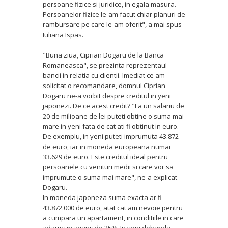
persoane fizice si juridice, in egala masura.
Persoanelor fizice le-am facut chiar planuri de
rambursare pe care le-am oferit", a mai spus
Iuliana Ispas.
"Buna ziua, Ciprian Dogaru de la Banca
Romaneasca", se prezinta reprezentaul
bancii in relatia cu clientii. Imediat ce am
solicitat o recomandare, domnul Ciprian
Dogaru ne-a vorbit despre creditul in yeni
japonezi. De ce acest credit? "La un salariu de
20 de milioane de lei puteti obtine o suma mai
mare in yeni fata de cat ati fi obtinut in euro.
De exemplu, in yeni puteti imprumuta 43.872
de euro, iar in moneda europeana numai
33.629 de euro. Este creditul ideal pentru
persoanele cu venituri medii si care vor sa
imprumute o suma mai mare", ne-a explicat
Dogaru.
In moneda japoneza suma exacta ar fi
43.872.000 de euro, atat cat am nevoie pentru
a cumpara un apartament, in conditiile in care