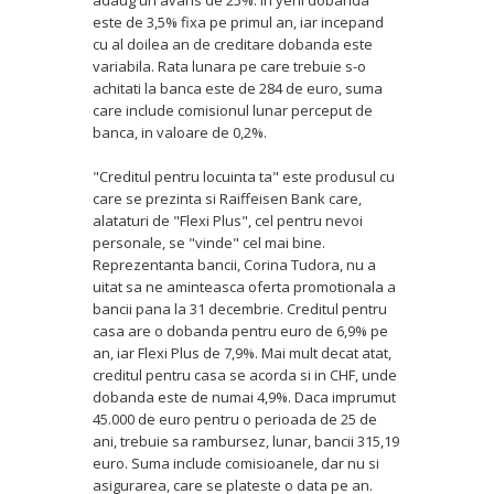
adaug un avans de 25%. In yeni dobanda
este de 3,5% fixa pe primul an, iar incepand
cu al doilea an de creditare dobanda este
variabila. Rata lunara pe care trebuie s-o
achitati la banca este de 284 de euro, suma
care include comisionul lunar perceput de
banca, in valoare de 0,2%.
"Creditul pentru locuinta ta" este produsul cu
care se prezinta si Raiffeisen Bank care,
alataturi de "Flexi Plus", cel pentru nevoi
personale, se "vinde" cel mai bine.
Reprezentanta bancii, Corina Tudora, nu a
uitat sa ne aminteasca oferta promotionala a
bancii pana la 31 decembrie. Creditul pentru
casa are o dobanda pentru euro de 6,9% pe
an, iar Flexi Plus de 7,9%. Mai mult decat atat,
creditul pentru casa se acorda si in CHF, unde
dobanda este de numai 4,9%. Daca imprumut
45.000 de euro pentru o perioada de 25 de
ani, trebuie sa rambursez, lunar, bancii 315,19
euro. Suma include comisioanele, dar nu si
asigurarea, care se plateste o data pe an.