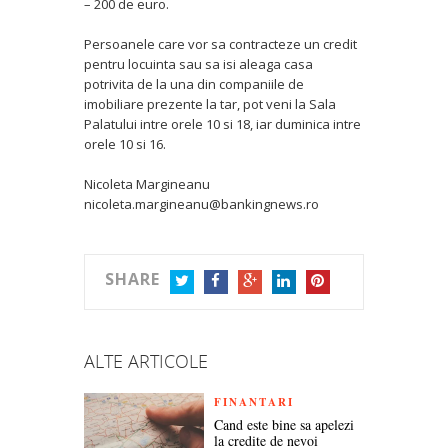
– 200 de euro.
Persoanele care vor sa contracteze un credit
pentru locuinta sau sa isi aleaga casa
potrivita de la una din companiile de
imobiliare prezente la tar, pot veni la Sala
Palatului intre orele 10 si 18, iar duminica intre
orele 10 si 16.
Nicoleta Margineanu
nicoleta.margineanu@bankingnews.ro
SHARE
TWITTER
FACEBOOK
GOOGLE+
LINKEDIN
PINTEREST
ALTE ARTICOLE
FINANTARI
Cand este bine sa apelezi
la credite de nevoi