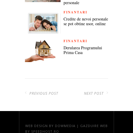
personale
FINANTARI
Credite de nevoi personale
se pot obtine usor, online
FINANTARI
Derularea Programului
Prima Casa
PREVIOUS POST
NEXT POST
WEB DESIGN
BY DOWMEDIA |
GAZDUIRE WEB
BY SPEEDHOST.RO