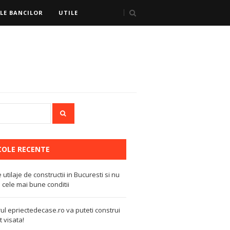
LE BANCILOR
UTILE
COLE RECENTE
e utilaje de constructii in Bucuresti si nu
 cele mai bune conditii
ul epriectedecase.ro va puteti construi
 visata!