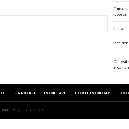
Cum este
ipotecar 
In sfarsi
TEREST
Inchirier
Gasesti
si compl
TII
FINANTARI
IMOBILIARE
OFERTE IMOBILIARE
OFE
E WEB
BY SPEEDHOST.RO