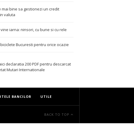
 mai bine sa gestionezi un credit
in valuta
t vine iarna: ninsori, cu bune si cu rele
i biciclete Bucuresti pentru orice ocazie
aici declaratia 200 PDF
pentru descarcat
etat
Mutari Internationale
RTELE BANCILOR
UTILE
BACK TO TOP