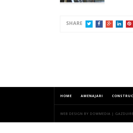
SHARE
TWITTER
FACEBOOK
GOOGLE+
LINKEDIN
PIN
HOME
AMENAJARI
CONSTRUC
WEB DESIGN
BY DOWMEDIA |
GAZDUIR